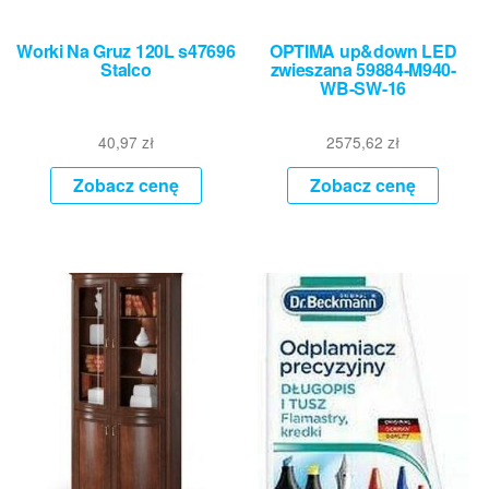
Worki Na Gruz 120L s47696
OPTIMA up&down LED
Stalco
zwieszana 59884-M940-
WB-SW-16
40,97
zł
2575,62
zł
Zobacz cenę
Zobacz cenę