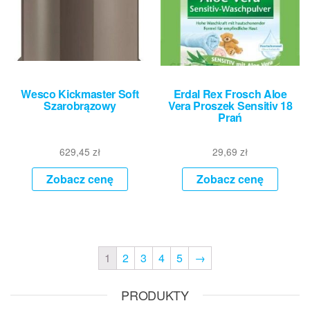
Wesco Kickmaster Soft
Erdal Rex Frosch Aloe
Szarobrązowy
Vera Proszek Sensitiv 18
Prań
629,45
zł
29,69
zł
Zobacz cenę
Zobacz cenę
1
2
3
4
5
→
PRODUKTY