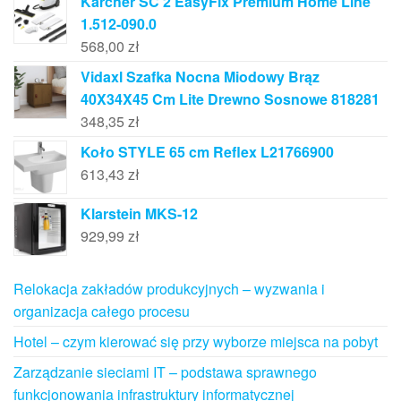
Karcher SC 2 EasyFix Premium Home Line
1.512-090.0
568,00
zł
Vidaxl Szafka Nocna Miodowy Brąz
40X34X45 Cm Lite Drewno Sosnowe 818281
348,35
zł
Koło STYLE 65 cm Reflex L21766900
613,43
zł
Klarstein MKS-12
929,99
zł
Relokacja zakładów produkcyjnych – wyzwania i
organizacja całego procesu
Hotel – czym kierować się przy wyborze miejsca na pobyt
Zarządzanie sieciami IT – podstawa sprawnego
funkcjonowania infrastruktury informatycznej