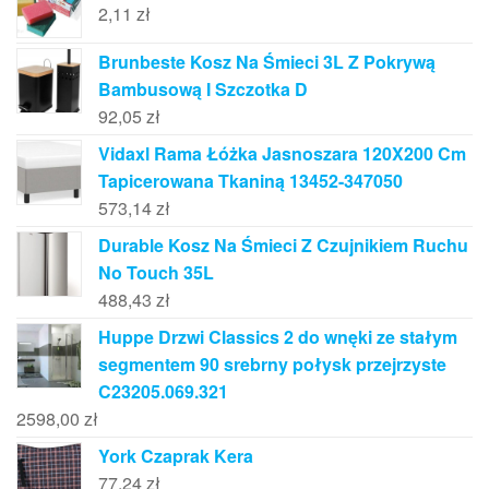
2,11
zł
Brunbeste Kosz Na Śmieci 3L Z Pokrywą
Bambusową I Szczotka D
92,05
zł
Vidaxl Rama Łóżka Jasnoszara 120X200 Cm
Tapicerowana Tkaniną 13452-347050
573,14
zł
Durable Kosz Na Śmieci Z Czujnikiem Ruchu
No Touch 35L
488,43
zł
Huppe Drzwi Classics 2 do wnęki ze stałym
segmentem 90 srebrny połysk przejrzyste
C23205.069.321
2598,00
zł
York Czaprak Kera
77,24
zł