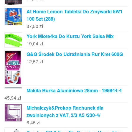
At Home Lemon Tabletki Do Zmywarki 5W1
100 Szt (288)
37,50
zł
York Miotełka Do Kurzu York Salsa Mix
19,04
zł
G&G Środek Do Udrażniania Rur Kret 600G
12,57
zł
Makita Rurka Aluminiowa 28mm - 199844-4
45,94
zł
Michalczyk&Prokop Rachunek dla
zwolnionych z VAT, 2/3 A5 /230-4/
6,45
zł