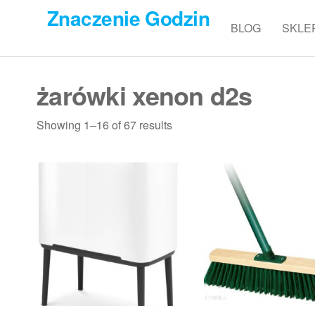
Przejdź
Znaczenie Godzin
do
BLOG
SKLE
treści
żarówki xenon d2s
Showing 1–16 of 67 results