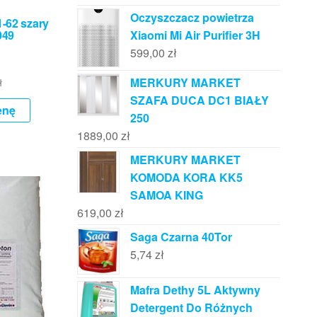
Oczyszczacz powietrza
1-62 szary
049
Xiaomi Mi Air Purifier 3H
599,00
zł
MERKURY MARKET
ł
SZAFA DUCA DC1 BIAŁY
enę
250
1889,00
zł
MERKURY MARKET
KOMODA KORA KK5
SAMOA KING
619,00
zł
Saga Czarna 40Tor
5,74
zł
Mafra Dethy 5L Aktywny
Detergent Do Różnych