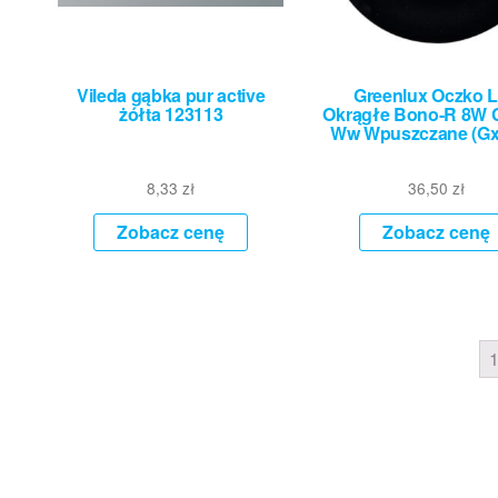
Vileda gąbka pur active
Greenlux Oczko 
żółta 123113
Okrągłe Bono-R 8W 
Ww Wpuszczane (Gxl
8,33
zł
36,50
zł
Zobacz cenę
Zobacz cenę