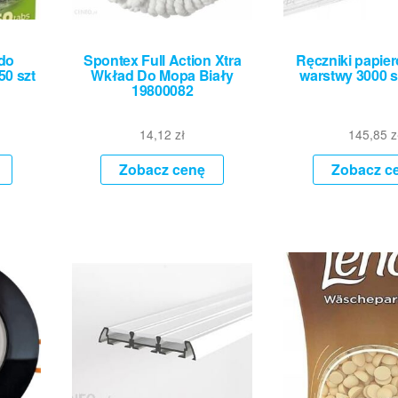
 do
Spontex Full Action Xtra
Ręczniki papier
50 szt
Wkład Do Mopa Biały
warstwy 3000 sz
19800082
14,12
zł
145,85
z
Zobacz cenę
Zobacz c