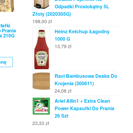
Odpadki Prostokątny 5L
Złoty (2020305G)
198,00
zł
tałki
 Prania
Heinz Ketchup Łagodny
ea 210G
1000 G
13,79
zł
enę
Ravi Bambusowa Deska Do
Krojenia (300811)
24,08
zł
Ariel Allin1 + Extra Clean
Power Kapsułki Do Prania
26 Szt
23,33
zł