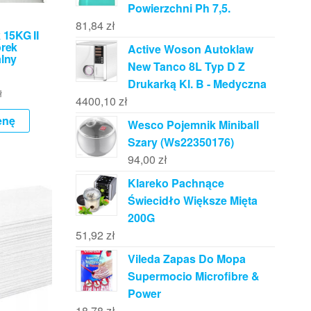
Powierzchni Ph 7,5.
81,84
zł
 15KG II
rek
Active Woson Autoklaw
alny
New Tanco 8L Typ D Z
Drukarką Kl. B - Medyczna
ł
4400,10
zł
enę
Wesco Pojemnik Miniball
Szary (Ws22350176)
94,00
zł
Klareko Pachnące
Świecidło Większe Mięta
200G
51,92
zł
Vileda Zapas Do Mopa
Supermocio Microfibre &
Power
18,78
zł