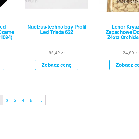
Led
Nucleus-technology Profil
Lenor Krysz
Czarne
Led Triada 622
Zapachowe Do
l084)
Złota Orchid
99,42
zł
24,90
zł
Zobacz cenę
Zobacz c
1
2
3
4
5
→