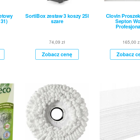
letowy
SortiBox zestaw 3 koszy 25l
Clovin Proszek
131)
szare
Septon Wo
Profesjon
74,09
zł
165,00
z
Zobacz cenę
Zobacz c