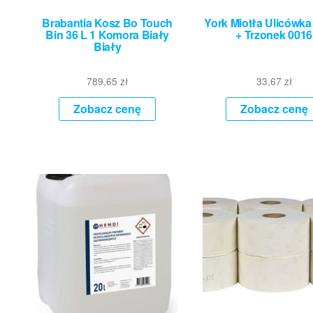
Brabantia Kosz Bo Touch
York Miotła Ulicówk
Bin 36 L 1 Komora Biały
+ Trzonek 0016
Biały
789,65
zł
33,67
zł
Zobacz cenę
Zobacz cenę