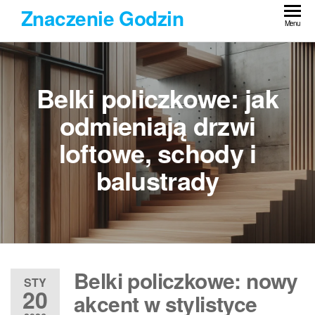
Przejdź
Znaczenie Godzin
do
Menu
treści
Belki policzkowe: jak
odmieniają drzwi
loftowe, schody i
balustrady
Belki policzkowe: nowy
STY
20
akcent w stylistyce