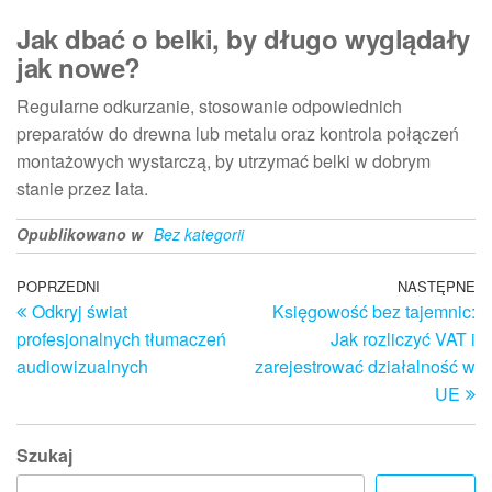
Jak dbać o belki, by długo wyglądały
jak nowe?
Regularne odkurzanie, stosowanie odpowiednich
preparatów do drewna lub metalu oraz kontrola połączeń
montażowych wystarczą, by utrzymać belki w dobrym
stanie przez lata.
Opublikowano w
Bez kategorii
Nawigacja
Poprzedni
POPRZEDNI
NASTĘPNE
N
Odkryj świat
Księgowość bez tajemnic:
wpis
w
wpisu
profesjonalnych tłumaczeń
Jak rozliczyć VAT i
audiowizualnych
zarejestrować działalność w
UE
Szukaj