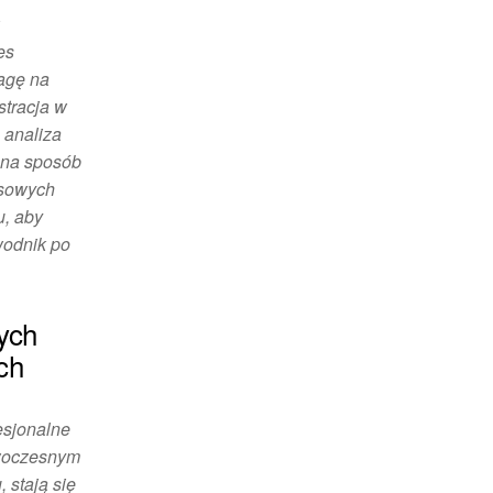
w
es
wagę na
stracja w
 analiza
 na sposób
nsowych
u, aby
wodnik po
nych
ch
esjonalne
owoczesnym
 stają się