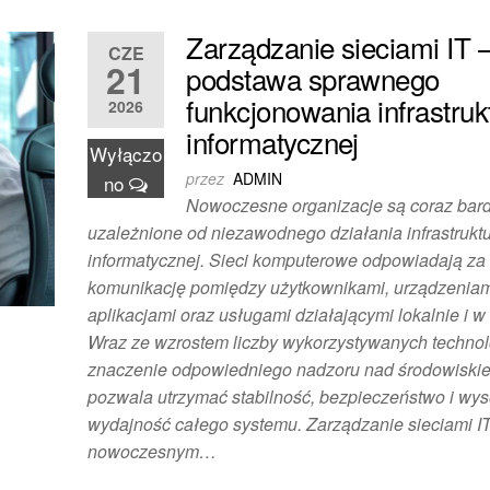
Zarządzanie sieciami IT 
CZE
21
podstawa sprawnego
funkcjonowania infrastruk
2026
informatycznej
Wyłączo
przez
ADMIN
no
Nowoczesne organizacje są coraz bard
uzależnione od niezawodnego działania infrastrukt
informatycznej. Sieci komputerowe odpowiadają za
komunikację pomiędzy użytkownikami, urządzeniam
aplikacjami oraz usługami działającymi lokalnie i 
Wraz ze wzrostem liczby wykorzystywanych technolo
znaczenie odpowiedniego nadzoru nad środowiskiem
pozwala utrzymać stabilność, bezpieczeństwo i wy
wydajność całego systemu. Zarządzanie sieciami I
nowoczesnym…