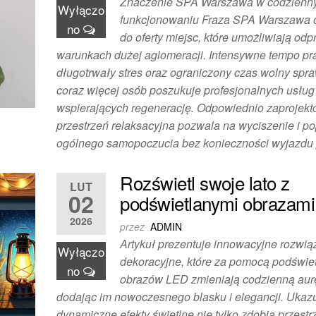
Znaczenie SPA Warszawa w codzien
Wyłączo
funkcjonowaniu Fraza SPA Warszawa o
no
do oferty miejsc, które umożliwiają od
warunkach dużej aglomeracji. Intensywne tempo pr
długotrwały stres oraz ograniczony czas wolny spra
coraz więcej osób poszukuje profesjonalnych usług
wspierających regenerację. Odpowiednio zaprojek
przestrzeń relaksacyjna pozwala na wyciszenie i p
ogólnego samopoczucia bez konieczności wyjazd
Rozświetl swoje lato z
LUT
02
podświetlanymi obrazam
2026
przez
ADMIN
Artykuł prezentuje innowacyjne rozwią
Wyłączo
dekoracyjne, które za pomocą podświe
no
obrazów LED zmieniają codzienną aurę
dodając im nowoczesnego blasku i elegancji. Ukazu
dynamiczne efekty świetlne nie tylko zdobią przestr