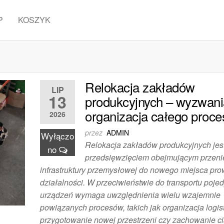
P
KOSZYK
Relokacja zakładów
LIP
13
produkcyjnych – wyzwani
organizacja całego proce
2026
przez
ADMIN
Wyłączo
Relokacja zakładów produkcyjnych jes
no
przedsięwzięciem obejmującym przeni
infrastruktury przemysłowej do nowego miejsca pr
działalności. W przeciwieństwie do transportu poje
urządzeń wymaga uwzględnienia wielu wzajemnie
powiązanych procesów, takich jak organizacja logist
przygotowanie nowej przestrzeni czy zachowanie ci