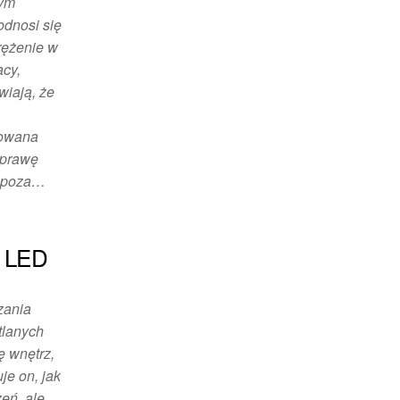
nym
dnosi się
prężenie w
acy,
wiają, że
towana
oprawę
u poza…
i LED
zania
tlanych
 wnętrz,
je on, jak
zeń, ale