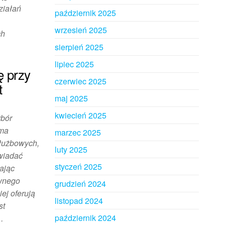
ziałań
październik 2025
wrzesień 2025
ch
sierpień 2025
lipiec 2025
ę przy
czerwiec 2025
t
maj 2025
kwiecień 2025
ybór
 ma
marzec 2025
łużbowych,
luty 2025
owiadać
styczeń 2025
ając
ywnego
grudzień 2024
ej oferują
listopad 2024
st
październik 2024
…