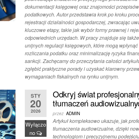
dokumentacji księgowej oraz znajomości przepisó
podatkowych. Autor przedstawia krok po kroku proc
rejestracji działalności gospodarczej, zwracając u
kluczowe etapy, takie jak wybór formy prawnej i reje
odpowiednich urzędach. W pracy znajduje się także
unijnych regulacji księgowych, które mogą wpłynąć
rozliczania podatku oraz minimalizację ryzyka fina
sankcji. Zachęcamy do przeczytania całości artykuł
zgłębić praktyczne porady i uzyskać klarowny prze
wymaganiach fiskalnych na rynku unijnym.
Odkryj świat profesjonal
STY
20
tłumaczeń audiowizualny
2026
przez
ADMIN
Artykuł kompleksowo ukazuje, jak prof
Wyłączo
tłumaczenia audiowizualne, dzięki n
no
technologiom i precyzyjnemu podejściu,