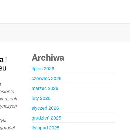
Archiwa
a i
su
lipiec 2026
czerwiec 2026
t
marzec 2026
esienie
luty 2026
owadzenia
dynczych
styczeń 2026
grudzień 2025
yki,
ągłości
listopad 2025