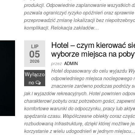
produkcji. Odpowiednie zaplanowanie wszystkich d
pozwala ograniczyć ryzyko opóźnień oraz sprawnie
przeprowadzić zmianę lokalizacji bez niepotrzebny
komplikacji. Relokacja zakładów…
Hotel – czym kierować si
LIP
05
wyborze miejsca na poby
2026
przez
ADMIN
Hotel dopasowany do celu wyjazdu W
Wyłączo
odpowiedniego miejsca noclegowego
no
znaczenie zarówno podczas podróży s
jak i wyjazdów rekreacyjnych. Hotel powinien odp
charakterowi pobytu oraz potrzebom gości, zapewni
komfortowe warunki do odpoczynku, pracy lub akt
spędzania czasu. Współczesne obiekty coraz części
rozbudowaną infrastrukturę, dzięki której możliwe je
korzystanie z wielu udogodnień w jednym miejscu.