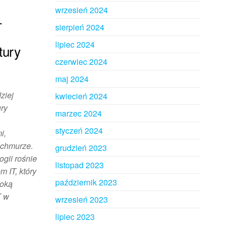
wrzesień 2024
–
sierpień 2024
lipiec 2024
tury
czerwiec 2024
maj 2024
ziej
kwiecień 2024
ury
marzec 2024
styczeń 2024
i,
w chmurze.
grudzień 2023
gii rośnie
listopad 2023
 IT, który
październik 2023
soką
T w
wrzesień 2023
lipiec 2023