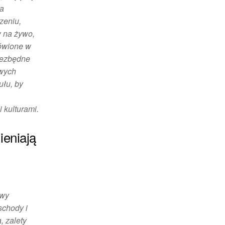
ia
zeniu,
w na żywo,
mówione w
niezbędne
owych
ułu, by
 kulturami.
ieniają
owy
schody i
, zalety