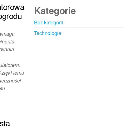
atorowa
Kategorie
ogrodu
Bez kategorii
Technologie
wymaga
cinania
ywania
ulatorem,
Dzięki temu
ieczności
ętu
sta