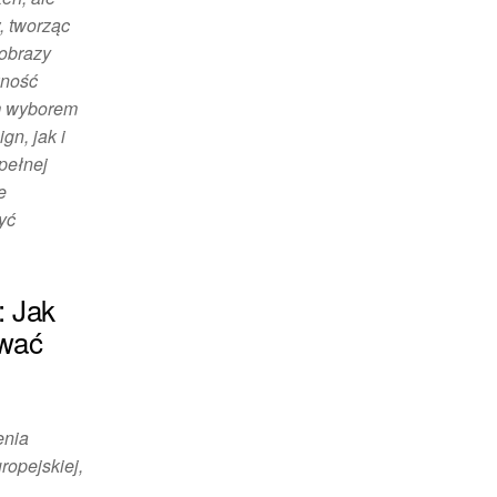
, tworząc
obrazy
wność
ym wyborem
n, jak i
pełnej
e
yć
: Jak
ować
enia
ropejskiej,