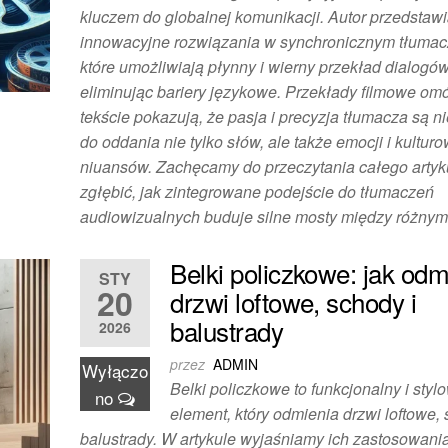
kluczem do globalnej komunikacji. Autor przedstaw
innowacyjne rozwiązania w synchronicznym tłumac
które umożliwiają płynny i wierny przekład dialogó
eliminując bariery językowe. Przekłady filmowe o
tekście pokazują, że pasja i precyzja tłumacza są 
do oddania nie tylko słów, ale także emocji i kultur
niuansów. Zachęcamy do przeczytania całego artyk
zgłębić, jak zintegrowane podejście do tłumaczeń
audiowizualnych buduje silne mosty między różnymi
Belki policzkowe: jak odm
STY
20
drzwi loftowe, schody i
balustrady
2026
przez
ADMIN
Wyłączo
Belki policzkowe to funkcjonalny i styl
no
element, który odmienia drzwi loftowe, 
balustrady. W artykule wyjaśniamy ich zastosowania