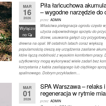
Piła łańcuchowa akumul
MAR
16
– wygodne narzędzie do 
2026
przez
ADMIN
Właściwa pielęgnacja ogrodu często 
Wyłączo
użycia odpowiedniego sprzętu do przy
no
drzew, usuwania gałęzi czy przygotow
drewna na opał. W ostatnich latach coraz większą
popularnością cieszą się urządzenia zasilane akum
które łączą mobilność z wysokim komfortem pracy. 
użytkownicy mogą wykonywać wiele zadań bez kon
korzystania z kabla zasilającego lub ciężkiego sprz
spalinowego. Dobrym przykładem…
SPA Warszawa – relaks i
MAR
01
regeneracja w rytmie mia
2026
przez
ADMIN