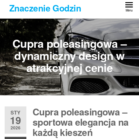
Przejdź
Znaczenie Godzin
do
Menu
treści
Cupra poleasingowa –
dynamiczny design w
atrakcyjnej cenie
Cupra poleasingowa –
STY
19
sportowa elegancja na
2026
każdą kieszeń