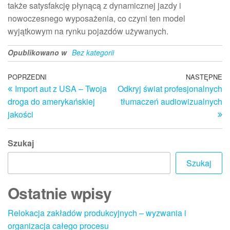
także satysfakcję płynącą z dynamicznej jazdy i
nowoczesnego wyposażenia, co czyni ten model
wyjątkowym na rynku pojazdów używanych.
Opublikowano w
Bez kategorii
Nawigacja
Poprzedni
POPRZEDNI
NASTĘPNE
N
Import aut z USA – Twoja
Odkryj świat profesjonalnych
wpis
w
wpisu
droga do amerykańskiej
tłumaczeń audiowizualnych
jakości
Szukaj
Szukaj
Ostatnie wpisy
Relokacja zakładów produkcyjnych – wyzwania i
organizacja całego procesu