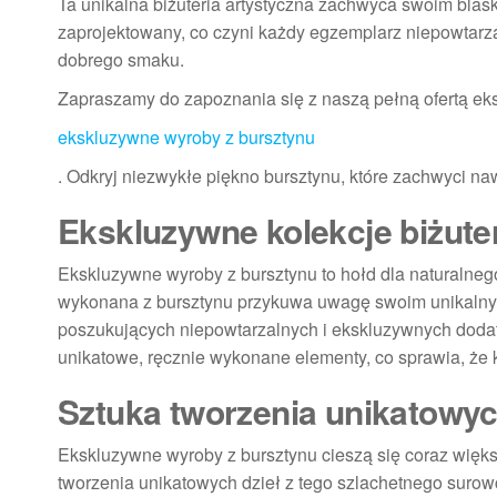
Ta unikalna biżuteria artystyczna zachwyca swoim blask
zaprojektowany, co czyni każdy egzemplarz niepowtarz
dobrego smaku.
Zapraszamy do zapoznania się z naszą pełną ofertą ek
ekskluzywne wyroby z bursztynu
. Odkryj niezwykłe piękno bursztynu, które zachwyci na
Ekskluzywne kolekcje biżuter
Ekskluzywne wyroby z bursztynu to hołd dla naturalnego
wykonana z bursztynu przykuwa uwagę swoim unikalnym
poszukujących niepowtarzalnych i ekskluzywnych dodatk
unikatowe, ręcznie wykonane elementy, co sprawia, że 
Sztuka tworzenia unikatowy
Ekskluzywne wyroby z bursztynu cieszą się coraz większ
tworzenia unikatowych dzieł z tego szlachetnego surowc