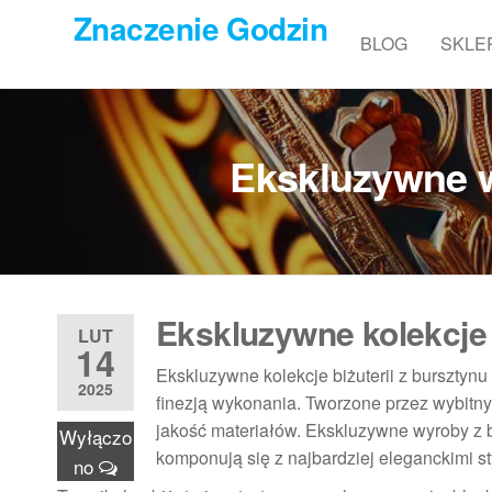
Przejdź
Znaczenie Godzin
do
BLOG
SKLE
treści
Ekskluzywne w
Ekskluzywne kolekcje b
LUT
14
Ekskluzywne kolekcje biżuterii z bursztynu
2025
finezją wykonania. Tworzone przez wybitny
jakość materiałów. Ekskluzywne wyroby z bur
Wyłączo
komponują się z najbardziej eleganckimi st
no