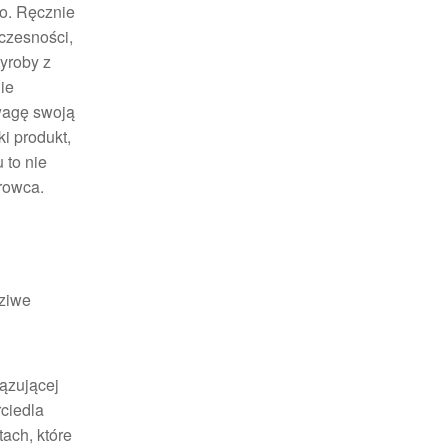
o. Ręcznie
czesności,
yroby z
ie
uwagę swoją
ki produkt,
 to nie
urowca.
dziwe
iązującej
rciedla
tach, które