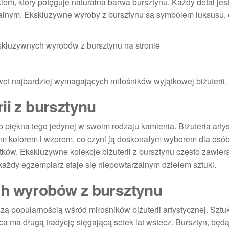
iem, który potęguje naturalna barwa bursztynu. Każdy detal jest
alnym. Ekskluzywne wyroby z bursztynu są symbolem luksusu, e
skluzywnych wyrobów z bursztynu na stronie
wet najbardziej wymagających miłośników wyjątkowej biżuterii.
ii z bursztynu
 piękna tego jedynej w swoim rodzaju kamienia. Biżuteria arty
 kolorem i wzorem, co czyni ją doskonałym wyborem dla osó
ów. Ekskluzywne kolekcje biżuterii z bursztynu często zawier
każdy egzemplarz staje się niepowtarzalnym dziełem sztuki.
ch wyrobów z bursztynu
ą popularnością wśród miłośników biżuterii artystycznej. Sztu
a ma długą tradycję sięgającą setek lat wstecz. Bursztyn, będ