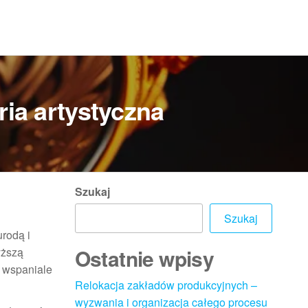
ia artystyczna
Szukaj
Szukaj
urodą i
Ostatnie wpisy
yższą
e wspaniale
Relokacja zakładów produkcyjnych –
wyzwania i organizacja całego procesu