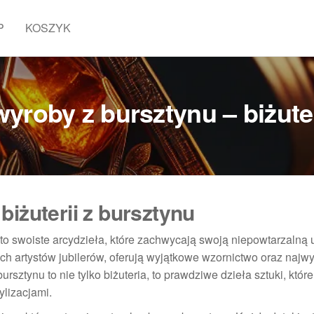
P
KOSZYK
yroby z bursztynu – biżuter
iżuterii z bursztynu
 to swoiste arcydzieła, które zachwycają swoją niepowtarzalną 
ch artystów jubilerów, oferują wyjątkowe wzornictwo oraz najw
sztynu to nie tylko biżuteria, to prawdziwe dzieła sztuki, któr
ylizacjami.