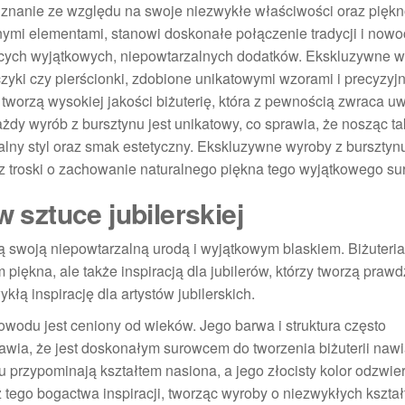
znanie ze względu na swoje niezwykłe właściwości oraz piękn
nymi elementami, stanowi doskonałe połączenie tradycji i nowo
cych wyjątkowych, niepowtarzalnych dodatków. Ekskluzywne w
zyki czy pierścionki, zdobione unikatowymi wzorami i precyzyjn
ą, tworzą wysokiej jakości biżuterię, która z pewnością zwraca 
ażdy wyrób z bursztynu jest unikatowy, co sprawia, że nosząc ta
lny styl oraz smak estetyczny. Ekskluzywne wyroby z bursztynu
oraz troski o zachowanie naturalnego piękna tego wyjątkowego s
w sztuce jubilerskiej
swoją niepowtarzalną urodą i wyjątkowym blaskiem. Biżuteria
 piękna, ale także inspiracją dla jubilerów, którzy tworzą praw
kłą inspirację dla artystów jubilerskich.
wodu jest ceniony od wieków. Jego barwa i struktura często
rawia, że jest doskonałym surowcem do tworzenia biżuterii naw
nu przypominają kształtem nasiona, a jego złocisty kolor odzwie
z tego bogactwa inspiracji, tworząc wyroby o niezwykłych kształ