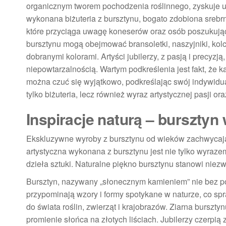
organicznym tworem pochodzenia roślinnego, zyskuje u
wykonana biżuteria z bursztynu, bogato zdobiona srebr
które przyciąga uwagę koneserów oraz osób poszukują
bursztynu mogą obejmować bransoletki, naszyjniki, kolc
dobranymi kolorami. Artyści jubilerzy, z pasją i precyzj
niepowtarzalnością. Wartym podkreślenia jest fakt, że k
można czuć się wyjątkowo, podkreślając swój indywidua
tylko biżuteria, lecz również wyraz artystycznej pasji 
Inspiracje naturą – bursztyn 
Ekskluzywne wyroby z bursztynu od wieków zachwycają 
artystyczna wykonana z bursztynu jest nie tylko wyrazem
dzieła sztuki. Naturalne piękno bursztynu stanowi niezwy
Bursztyn, nazywany „słonecznym kamieniem” nie bez po
przypominają wzory i formy spotykane w naturze, co sp
do świata roślin, zwierząt i krajobrazów. Ziarna burszty
promienie słońca na złotych liściach. Jubilerzy czerpią 