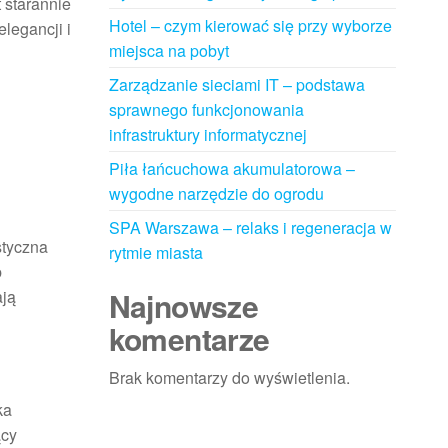
 starannie
Hotel – czym kierować się przy wyborze
legancji i
miejsca na pobyt
Zarządzanie sieciami IT – podstawa
sprawnego funkcjonowania
infrastruktury informatycznej
Piła łańcuchowa akumulatorowa –
wygodne narzędzie do ogrodu
SPA Warszawa – relaks i regeneracja w
styczna
rytmie miasta
b
Najnowsze
ają
komentarze
Brak komentarzy do wyświetlenia.
ka
ący