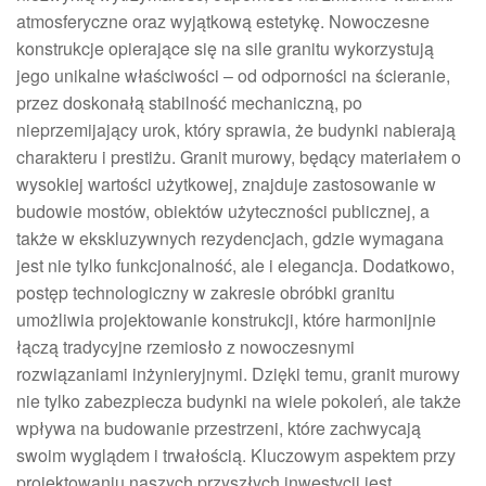
atmosferyczne oraz wyjątkową estetykę. Nowoczesne
konstrukcje opierające się na sile granitu wykorzystują
jego unikalne właściwości – od odporności na ścieranie,
przez doskonałą stabilność mechaniczną, po
nieprzemijający urok, który sprawia, że budynki nabierają
charakteru i prestiżu. Granit murowy, będący materiałem o
wysokiej wartości użytkowej, znajduje zastosowanie w
budowie mostów, obiektów użyteczności publicznej, a
także w ekskluzywnych rezydencjach, gdzie wymagana
jest nie tylko funkcjonalność, ale i elegancja. Dodatkowo,
postęp technologiczny w zakresie obróbki granitu
umożliwia projektowanie konstrukcji, które harmonijnie
łączą tradycyjne rzemiosło z nowoczesnymi
rozwiązaniami inżynieryjnymi. Dzięki temu, granit murowy
nie tylko zabezpiecza budynki na wiele pokoleń, ale także
wpływa na budowanie przestrzeni, które zachwycają
swoim wyglądem i trwałością. Kluczowym aspektem przy
projektowaniu naszych przyszłych inwestycji jest