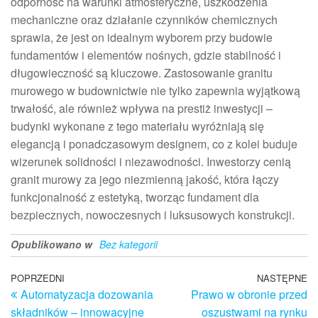
odporność na warunki atmosferyczne, uszkodzenia
mechaniczne oraz działanie czynników chemicznych
sprawia, że jest on idealnym wyborem przy budowie
fundamentów i elementów nośnych, gdzie stabilność i
długowieczność są kluczowe. Zastosowanie granitu
murowego w budownictwie nie tylko zapewnia wyjątkową
trwałość, ale również wpływa na prestiż inwestycji –
budynki wykonane z tego materiału wyróżniają się
elegancją i ponadczasowym designem, co z kolei buduje
wizerunek solidności i niezawodności. Inwestorzy cenią
granit murowy za jego niezmienną jakość, która łączy
funkcjonalność z estetyką, tworząc fundament dla
bezpiecznych, nowoczesnych i luksusowych konstrukcji.
Opublikowano w
Bez kategorii
Nawigacja
Poprzedni
POPRZEDNI
NASTĘPNE
N
Automatyzacja dozowania
Prawo w obronie przed
wpis
w
wpisu
składników – innowacyjne
oszustwami na rynku