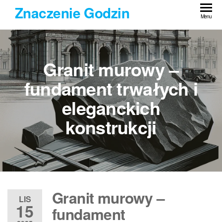
Przejdź
Znaczenie Godzin
do
Menu
treści
Granit murowy –
fundament trwałych i
eleganckich
konstrukcji
Granit murowy –
LIS
15
fundament