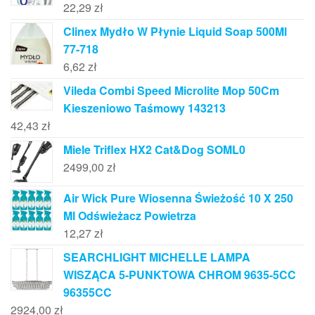
22,29
zł
Clinex Mydło W Płynie Liquid Soap 500Ml
77-718
6,62
zł
Vileda Combi Speed Microlite Mop 50Cm
Kieszeniowo Taśmowy 143213
42,43
zł
Miele Triflex HX2 Cat&Dog SOML0
2499,00
zł
Air Wick Pure Wiosenna Świeżość 10 X 250
Ml Odświeżacz Powietrza
12,27
zł
SEARCHLIGHT MICHELLE LAMPA
WISZĄCA 5-PUNKTOWA CHROM 9635-5CC
96355CC
2924,00
zł