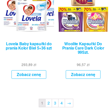
Lovela Baby kapsułki do
Woolite Kapsułki Do
prania Kolor Biel 5×36 szt
Prania Care Dark Color
99Szt.
293,89
zł
96,57
zł
Zobacz cenę
Zobacz cenę
1
2
3
4
→