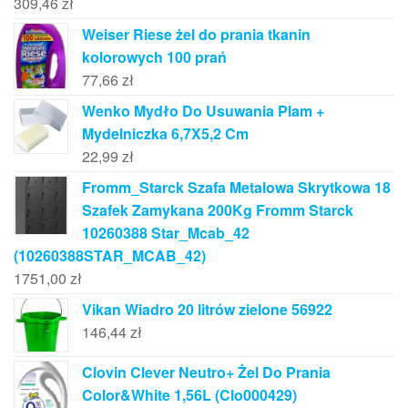
309,46
zł
Weiser Riese żel do prania tkanin
kolorowych 100 prań
77,66
zł
Wenko Mydło Do Usuwania Plam +
Mydelniczka 6,7X5,2 Cm
22,99
zł
Fromm_Starck Szafa Metalowa Skrytkowa 18
Szafek Zamykana 200Kg Fromm Starck
10260388 Star_Mcab_42
(10260388STAR_MCAB_42)
1751,00
zł
Vikan Wiadro 20 litrów zielone 56922
146,44
zł
Clovin Clever Neutro+ Żel Do Prania
Color&White 1,56L (Clo000429)