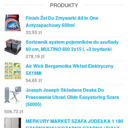
PRODUKTY
Finish Żel Do Zmywarki All In One
Antyzapachowy 650ml
33,55
zł
Sortownik system pojemników do szuflady
60 cm, MULTINO 600 2x15 l, +2 brytfanki
278,19
zł
Air Wick Bergamotka Wkład Elektryczny
5X19Ml
54,65
zł
Joseph Joseph Składana Deska Do
Prasowania Ubrań Glide Easystoring Szara
(50005)
506,73
zł
MERKURY MARKET SZAFA JODEŁKA 1 180