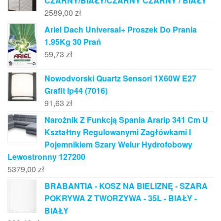
CZARNY/BIAŁY/CZARNY CZARNY / BIAŁY
2589,00
zł
Ariel Dach Universal+ Proszek Do Prania
1.95Kg 30 Prań
59,73
zł
Nowodvorski Quartz Sensori 1X60W E27
Grafit Ip44 (7016)
91,63
zł
Narożnik Z Funkcją Spania Ararip 341 Cm U
Kształtny Regulowanymi Zagłówkami I
Pojemnikiem Szary Welur Hydrofobowy
Lewostronny 127200
5379,00
zł
BRABANTIA - KOSZ NA BIELIZNĘ - SZARA
POKRYWA Z TWORZYWA - 35L - BIAŁY -
BIAŁY