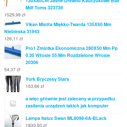
130X80Cm Jasne Drewno Kauczukowe Blat
Mdf Toms 323739
1529,99
zł
Vikan Miotła Miękko-Twarda 135X60 Mm
Niebieska 31943
126,11
zł
Pro1 Zmiotka Ekonomiczna 280X50 Mm Pp
0.30 Włosie 55 Mm Rozdzielone Włosie
20306
54,37
zł
York Bryczesy Stars
153,66
zł
a więc głównie jest zalecany w przypadku
zasilania urządzeń takich jak komputer
Lampa Italux Swan ML8098-6A-BLack
1830,50
zł