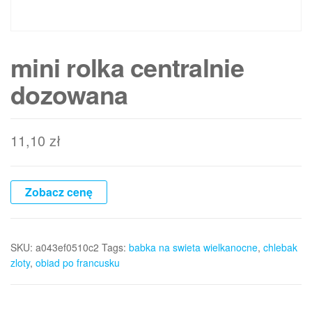
mini rolka centralnie
dozowana
11,10
zł
Zobacz cenę
SKU:
a043ef0510c2
Tags:
babka na swieta wielkanocne
,
chlebak
zloty
,
obiad po francusku