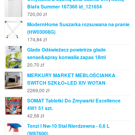
Biała Summer 167360 id_121654
720,00
zł
ModernHome Suszarka rozsuwana na pranie
(HW03008G)
174,84
zł
Glade Odświeżacz powietrza glade
sense&spray konwalia zapas 18ml
20,70
zł
MERKURY MARKET MEBLOŚCIANKA
SWITCH SZKŁO+LED XIV WOTAN
2269,00
zł
SOMAT Tabletki Do Zmywarki Excellence
4W1 51 szt.
42,58
zł
Tenzi I Nw-10 Stal Nierdzewna - 0,6 L
(W87600)