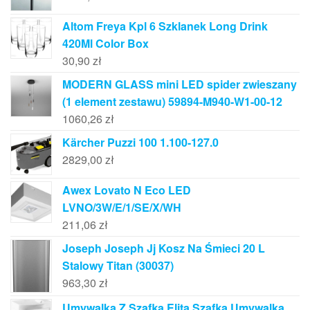
Altom Freya Kpl 6 Szklanek Long Drink
420Ml Color Box
30,90
zł
MODERN GLASS mini LED spider zwieszany
(1 element zestawu) 59894-M940-W1-00-12
1060,26
zł
Kärcher Puzzi 100 1.100-127.0
2829,00
zł
Awex Lovato N Eco LED
LVNO/3W/E/1/SE/X/WH
211,06
zł
Joseph Joseph Jj Kosz Na Śmieci 20 L
Stalowy Titan (30037)
963,30
zł
Umywalka Z Szafką Elita Szafka Umywalką