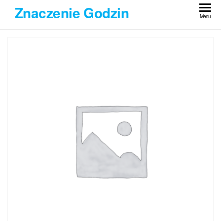
Przejdź
Znaczenie Godzin
do
Menu
treści