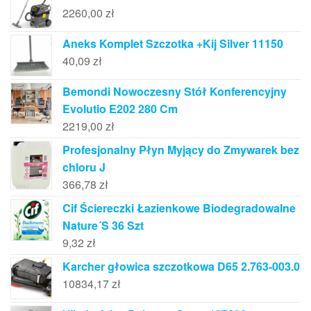
2260,00
zł
Aneks Komplet Szczotka +Kij Silver 11150
40,09
zł
Bemondi Nowoczesny Stół Konferencyjny
Evolutio E202 280 Cm
2219,00
zł
Profesjonalny Płyn Myjący do Zmywarek bez
chloru J
366,78
zł
Cif Ściereczki Łazienkowe Biodegradowalne
Nature´S 36 Szt
9,32
zł
Karcher głowica szczotkowa D65 2.763-003.0
10834,17
zł