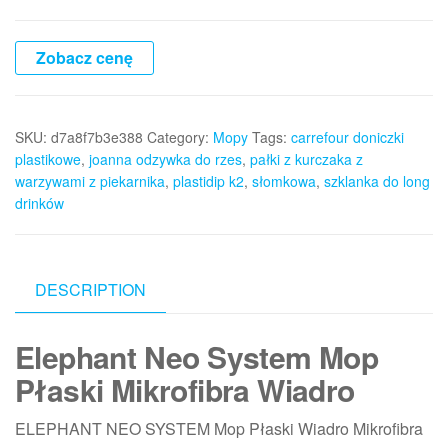
Zobacz cenę
SKU:
d7a8f7b3e388
Category:
Mopy
Tags:
carrefour doniczki
plastikowe
,
joanna odzywka do rzes
,
pałki z kurczaka z
warzywami z piekarnika
,
plastidip k2
,
słomkowa
,
szklanka do long
drinków
DESCRIPTION
Elephant Neo System Mop
Płaski Mikrofibra Wiadro
ELEPHANT NEO SYSTEM Mop Płaski Wiadro Mikrofibra