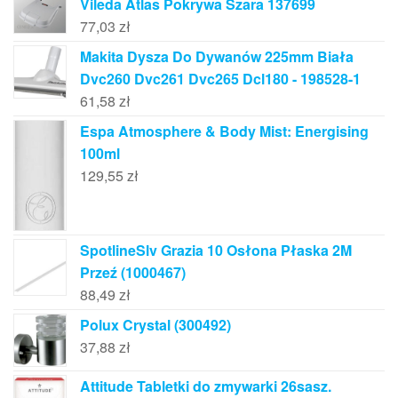
Vileda Atlas Pokrywa Szara 137699
77,03
zł
Makita Dysza Do Dywanów 225mm Biała
Dvc260 Dvc261 Dvc265 Dcl180 - 198528-1
61,58
zł
Espa Atmosphere & Body Mist: Energising
100ml
129,55
zł
SpotlineSlv Grazia 10 Osłona Płaska 2M
Przeź (1000467)
88,49
zł
Polux Crystal (300492)
37,88
zł
Attitude Tabletki do zmywarki 26sasz.