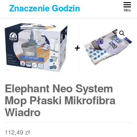
Przejdź
Znaczenie Godzin
do
Menu
treści
Elephant Neo System
Mop Płaski Mikrofibra
Wiadro
112,49
zł