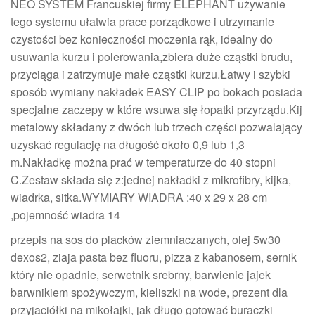
NEO SYSTEM Francuskiej firmy ELEPHANT używanie
tego systemu ułatwia prace porządkowe i utrzymanie
czystości bez konieczności moczenia rąk, idealny do
usuwania kurzu i polerowania,zbiera duże cząstki brudu,
przyciąga i zatrzymuje małe cząstki kurzu.Łatwy i szybki
sposób wymiany nakładek EASY CLIP po bokach posiada
specjalne zaczepy w które wsuwa się łopatki przyrządu.Kij
metalowy składany z dwóch lub trzech części pozwalający
uzyskać regulację na długość około 0,9 lub 1,3
m.Nakładkę można prać w temperaturze do 40 stopni
C.Zestaw składa się z:jednej nakładki z mikrofibry, kijka,
wiadrka, sitka.WYMIARY WIADRA :40 x 29 x 28 cm
,pojemność wiadra 14
przepis na sos do placków ziemniaczanych, olej 5w30
dexos2, ziaja pasta bez fluoru, pizza z kabanosem, sernik
który nie opadnie, serwetnik srebrny, barwienie jajek
barwnikiem spożywczym, kieliszki na wode, prezent dla
przyjaciółki na mikołajki, jak długo gotować buraczki