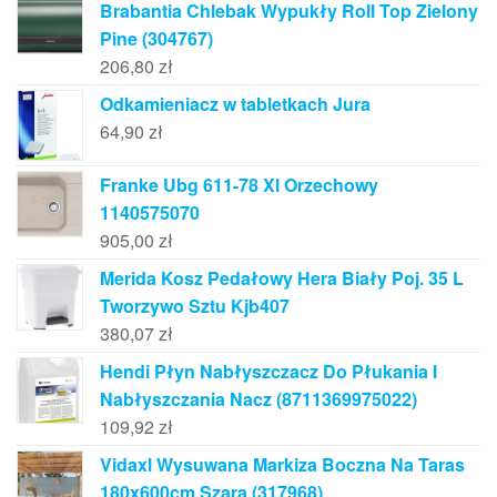
Brabantia Chlebak Wypukły Roll Top Zielony
Pine (304767)
206,80
zł
Odkamieniacz w tabletkach Jura
64,90
zł
Franke Ubg 611-78 Xl Orzechowy
1140575070
905,00
zł
Merida Kosz Pedałowy Hera Biały Poj. 35 L
Tworzywo Sztu Kjb407
380,07
zł
Hendi Płyn Nabłyszczacz Do Płukania I
Nabłyszczania Nacz (8711369975022)
109,92
zł
Vidaxl Wysuwana Markiza Boczna Na Taras
180x600cm Szara (317968)