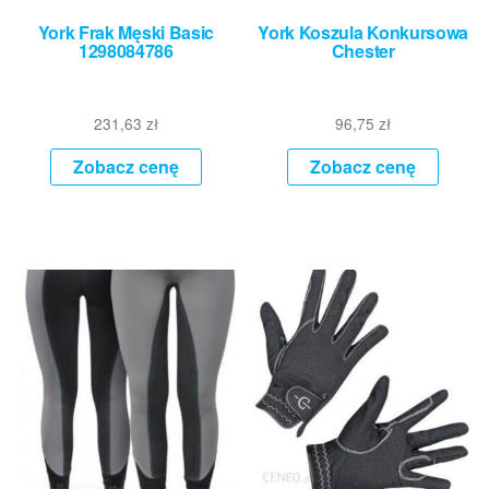
York Frak Męski Basic
York Koszula Konkursowa
1298084786
Chester
231,63
zł
96,75
zł
Zobacz cenę
Zobacz cenę