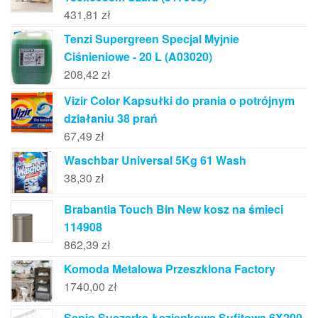
431,81
zł
Tenzi Supergreen Specjal Myjnie
Ciśnieniowe - 20 L (A03020)
208,42
zł
Vizir Color Kapsułki do prania o potrójnym
działaniu 38 prań
67,49
zł
Waschbar Universal 5Kg 61 Wash
38,30
zł
Brabantia Touch Bin New kosz na śmieci
114908
862,39
zł
Komoda Metalowa Przeszklona Factory
1740,00
zł
Sepio Suszarka Łazienkowa Sufitowa 6X200