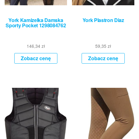
York Kamizelka Damska
York Plastron Diaz
Sporty Pocket 1298084762
146,34
zł
59,35
zł
Zobacz cenę
Zobacz cenę