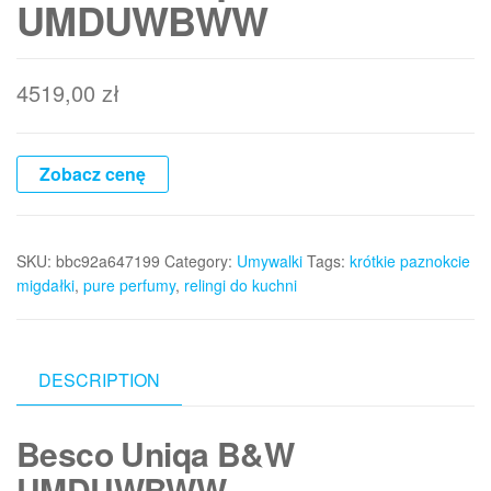
UMDUWBWW
4519,00
zł
Zobacz cenę
SKU:
bbc92a647199
Category:
Umywalki
Tags:
krótkie paznokcie
migdałki
,
pure perfumy
,
relingi do kuchni
DESCRIPTION
Besco Uniqa B&W
UMDUWBWW