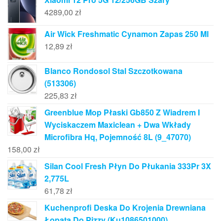
4289,00
zł
Air Wick Freshmatic Cynamon Zapas 250 Ml
12,89
zł
Blanco Rondosol Stal Szczotkowana
(513306)
225,83
zł
Greenblue Mop Płaski Gb850 Z Wiadrem I
Wyciskaczem Maxiclean + Dwa Wkłady
Microfibra Hq, Pojemność 8L (9_47070)
158,00
zł
Silan Cool Fresh Płyn Do Płukania 333Pr 3X
2,775L
61,78
zł
Kuchenprofi Deska Do Krojenia Drewniana
Łopata Do Pizzy (Ku1086501000)