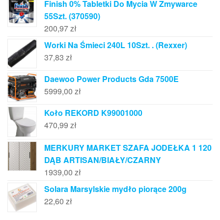
Finish 0% Tabletki Do Mycia W Zmywarce
55Szt. (370590)
200,97
zł
Worki Na Śmieci 240L 10Szt. . (Rexxer)
37,83
zł
Daewoo Power Products Gda 7500E
5999,00
zł
Koło REKORD K99001000
470,99
zł
MERKURY MARKET SZAFA JODEŁKA 1 120
DĄB ARTISAN/BIAŁY/CZARNY
1939,00
zł
Solara Marsylskie mydło piorące 200g
22,60
zł