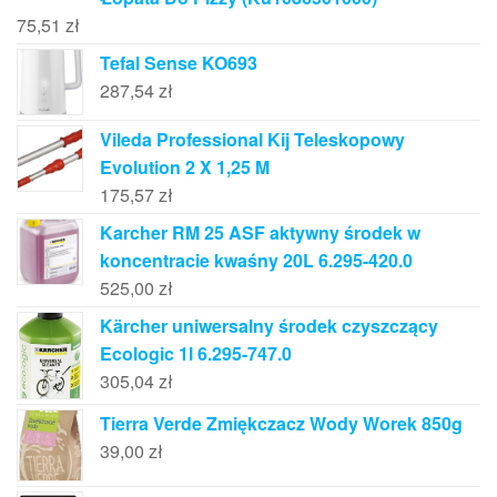
75,51
zł
Tefal Sense KO693
287,54
zł
Vileda Professional Kij Teleskopowy
Evolution 2 X 1,25 M
175,57
zł
Karcher RM 25 ASF aktywny środek w
koncentracie kwaśny 20L 6.295-420.0
525,00
zł
Kärcher uniwersalny środek czyszczący
Ecologic 1l 6.295-747.0
305,04
zł
Tierra Verde Zmiękczacz Wody Worek 850g
39,00
zł