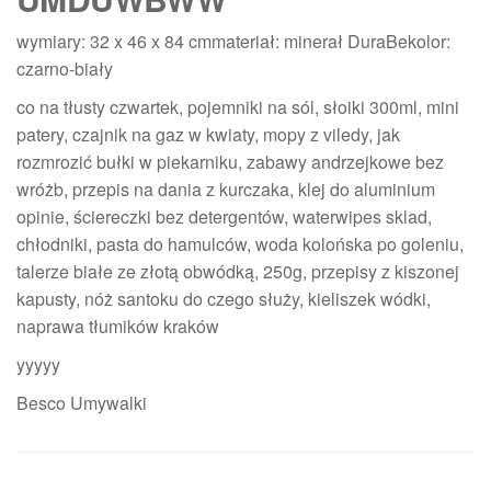
wymiary: 32 x 46 x 84 cmmateriał: minerał DuraBekolor:
czarno-biały
co na tłusty czwartek, pojemniki na sól, słoiki 300ml, mini
patery, czajnik na gaz w kwiaty, mopy z viledy, jak
rozmrozić bułki w piekarniku, zabawy andrzejkowe bez
wróżb, przepis na dania z kurczaka, klej do aluminium
opinie, ściereczki bez detergentów, waterwipes sklad,
chłodniki, pasta do hamulców, woda kolońska po goleniu,
talerze białe ze złotą obwódką, 250g, przepisy z kiszonej
kapusty, nóż santoku do czego służy, kieliszek wódki,
naprawa tłumików kraków
yyyyy
Besco Umywalki