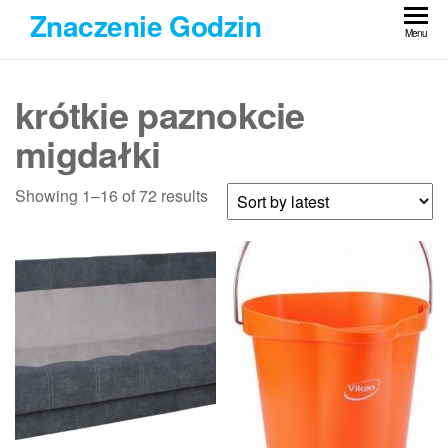
Przejdź
Znaczenie Godzin
do
Menu
treści
krótkie paznokcie
migdałki
Showing 1–16 of 72 results