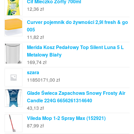
Cif Mleczko Żółty 700ml
12,36
zł
Curver pojemnik do żywności 2,9l fresh & go
005
11,82
zł
Merida Kosz Pedałowy Top Silent Luna 5 L
Metalowy Biały
169,74
zł
szara
11850171,00
zł
Glade Świeca Zapachowa Snowy Frosty Air
Candle 224G 6656261314640
43,13
zł
Vileda Mop 1-2 Spray Max (152921)
87,99
zł