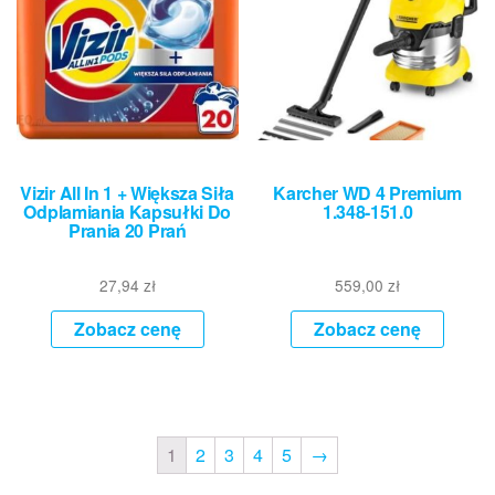
Vizir All In 1 + Większa Siła
Karcher WD 4 Premium
Odplamiania Kapsułki Do
1.348-151.0
Prania 20 Prań
27,94
zł
559,00
zł
Zobacz cenę
Zobacz cenę
1
2
3
4
5
→