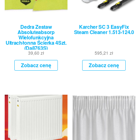
Dedra Zestaw
Karcher SC 3 EasyFix
Absoluteabsorp
Steam Cleaner 1.513-124.0
Wielofunkcyjna
Ultrachłonna Ścierka 4Szt.
(Da8763S)
39,60
zł
595,21
zł
Zobacz cenę
Zobacz cenę