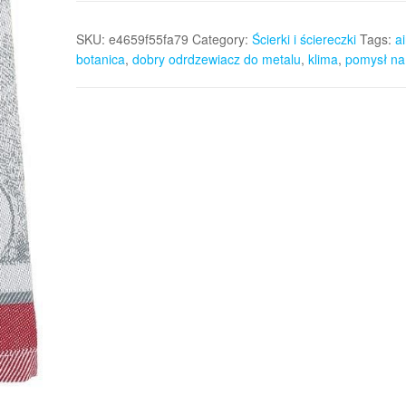
SKU:
e4659f55fa79
Category:
Ścierki i ściereczki
Tags:
ai
botanica
,
dobry odrdzewiacz do metalu
,
klima
,
pomysł na