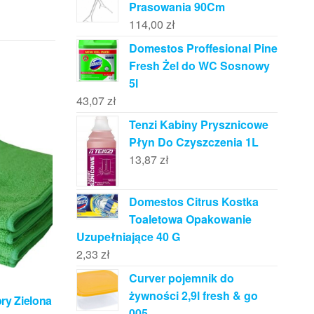
Prasowania 90Cm
114,00
zł
Domestos Proffesional Pine
Fresh Żel do WC Sosnowy
5l
43,07
zł
Tenzi Kabiny Prysznicowe
Płyn Do Czyszczenia 1L
13,87
zł
Domestos Citrus Kostka
Toaletowa Opakowanie
Uzupełniające 40 G
2,33
zł
Curver pojemnik do
żywności 2,9l fresh & go
bry Zielona
005