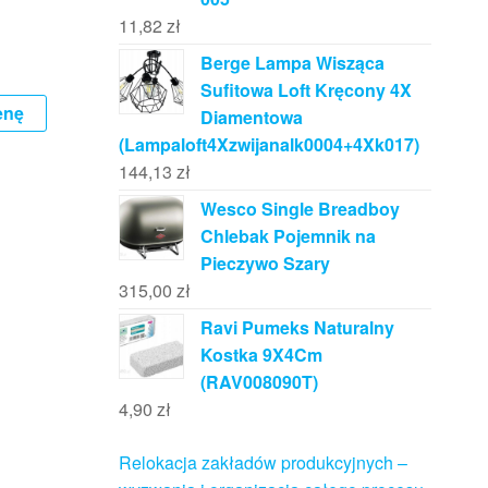
11,82
zł
Berge Lampa Wisząca
Sufitowa Loft Kręcony 4X
enę
Diamentowa
(Lampaloft4Xzwijanalk0004+4Xk017)
144,13
zł
Wesco Single Breadboy
Chlebak Pojemnik na
Pieczywo Szary
315,00
zł
Ravi Pumeks Naturalny
Kostka 9X4Cm
(RAV008090T)
4,90
zł
Relokacja zakładów produkcyjnych –