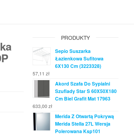
PRODUKTY
nka
Sepio Suszarka
9P
Łazienkowa Sufitowa
6X130 Cm (3223328)
57,11
zł
Akord Szafa Do Sypialni
Szuflady Star S 60X50X180
Cm Biel Grafit Mat 17963
633,00
zł
Merida Z Otwartą Pokrywą
Merida Stella 27L Wersja
Polerowana Ksp101