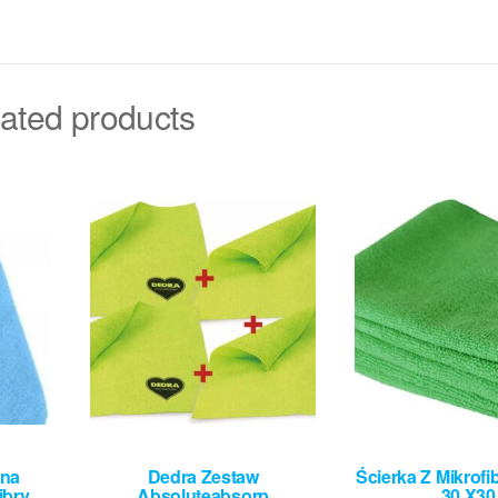
ated products
dna
Dedra Zestaw
Ścierka Z Mikrofi
ibry
Absoluteabsorp
30 X30