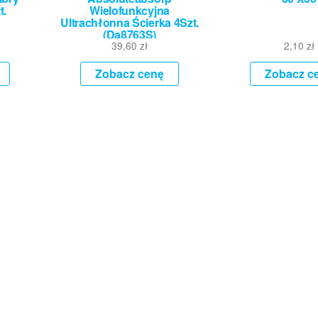
t.
Wielofunkcyjna
Ultrachłonna Ścierka 4Szt.
(Da8763S)
39,60
zł
2,10
zł
Zobacz cenę
Zobacz c