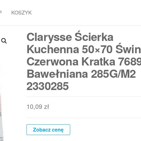
P
KOSZYK
Clarysse Ścierka
Kuchenna 50×70 Świ
Czerwona Kratka 768
Bawełniana 285G/M2
2330285
10,09
zł
Zobacz cenę