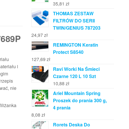
35,81
zł
THOMAS ZESTAW
FILTRÓW DO SERII
TWIN/GENIUS 787203
24,97
zł
7689P
REMINGTON Keratin
Protect S8540
iału
127,69
zł
teriału i
Ravi Worki Na Śmieci
ugim
Czarne 120 L 10 Szt
rzepis
10,88
zł
wać, nie
Ariel Mountain Spring
Proszek do prania 300 g,
iliżanka
4 prania
8,08
zł
Rorets Deska Do