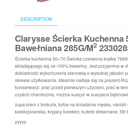
DESCRIPTION
Clarysse Ścierka Kuchenna
2
Bawełniana 285G/M
233028
Ścierka kuchenna 50×70 Świnka czerwona kratka 7689
składającego się ze 100% bawełny. Jest przyjemna w do
dokładność wykończenia stanowią o wysokiej jakości p
okresie użytkowania. Idealnie nadaje się na prezent.
konserwacji: prać przed pierwszym użyciem, prać w tem
czyścić chemicznie, można suszyć w suszarce bębnowe
zupa krem z brokuła, torba na śniadanie męska, vanish s
kolekcjonerska, kryjacy korektor, kuferki drewniane, filt
yyyyy