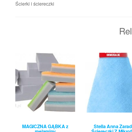
Ścierki i ściereczki
Rel
MAGICZNA GĄBKA z
Stella Anna Zara
melaminy
Ściereczki Z Mikrof