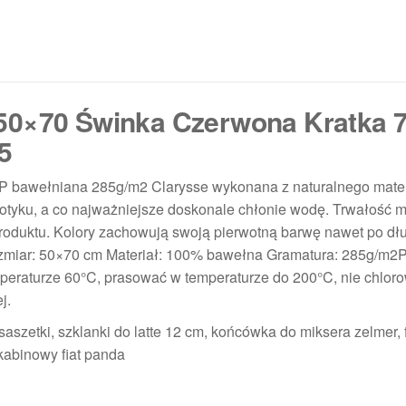
 50×70 Świnka Czerwona Kratka 
5
P bawełniana 285g/m2 Clarysse wykonana z naturalnego mater
tyku, a co najważniejsze doskonale chłonie wodę. Trwałość ma
roduktu. Kolory zachowują swoją pierwotną barwę nawet po dł
Rozmiar: 50×70 cm Materiał: 100% bawełna Gramatura: 285g/m2P
peraturze 60°C, prasować w temperaturze do 200°C, nie chloro
j.
aszetki, szklanki do latte 12 cm, końcówka do miksera zelmer, f
r kabinowy fiat panda