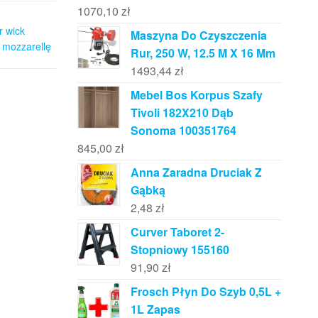
1070,10
zł
r wick
Maszyna Do Czyszczenia
 mozzarellę
Rur, 250 W, 12.5 M X 16 Mm
1493,44
zł
Mebel Bos Korpus Szafy
Tivoli 182X210 Dąb
Sonoma 100351764
845,00
zł
Anna Zaradna Druciak Z
Gąbką
2,48
zł
Curver Taboret 2-
Stopniowy 155160
91,90
zł
Frosch Płyn Do Szyb 0,5L +
1L Zapas