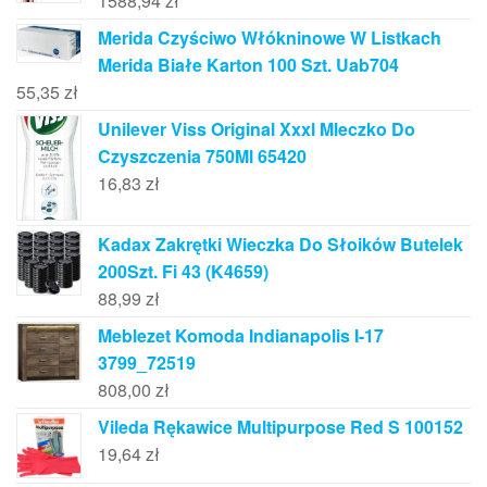
1588,94
zł
Merida Czyściwo Włókninowe W Listkach
Merida Białe Karton 100 Szt. Uab704
55,35
zł
Unilever Viss Original Xxxl Mleczko Do
Czyszczenia 750Ml 65420
16,83
zł
Kadax Zakrętki Wieczka Do Słoików Butelek
200Szt. Fi 43 (K4659)
88,99
zł
Meblezet Komoda Indianapolis I-17
3799_72519
808,00
zł
Vileda Rękawice Multipurpose Red S 100152
19,64
zł