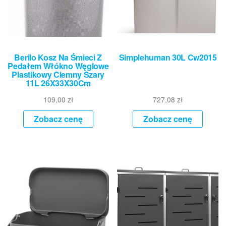
Berilo Kosz Na Śmieci Z
Simplehuman 30L Cw2015
Pedałem Włókno Węglowe
Plastikowy Ciemny Szary
11L 26X33X30Cm
109,00
zł
727,08
zł
Zobacz cenę
Zobacz cenę