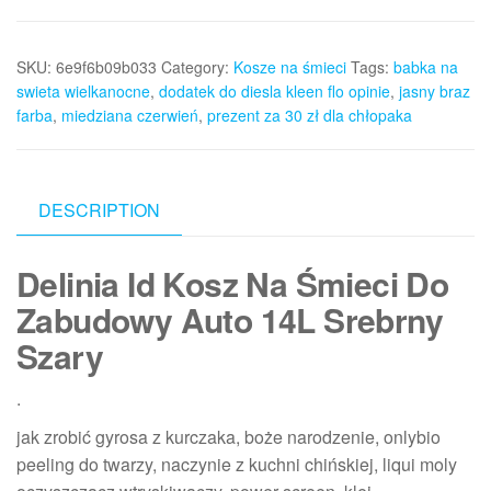
SKU:
6e9f6b09b033
Category:
Kosze na śmieci
Tags:
babka na
swieta wielkanocne
,
dodatek do diesla kleen flo opinie
,
jasny braz
farba
,
miedziana czerwień
,
prezent za 30 zł dla chłopaka
DESCRIPTION
Delinia Id Kosz Na Śmieci Do
Zabudowy Auto 14L Srebrny
Szary
.
jak zrobić gyrosa z kurczaka, boże narodzenie, onlybio
peeling do twarzy, naczynie z kuchni chińskiej, liqui moly