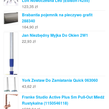
Loft Nowoczesna Led (Edison14255)
123,35
zł
Brabantia pojemnik na pieczywo grafit
288340
164,90
zł
Jan Niezbędny Myjka Do Okien 2W1
22,93
zł
York Zestaw Do Zamiatania Quick 063060
43,62
zł
Franke Studio Active Plus Sm Pull-Out Miedź
Rustykalna (1150546118)