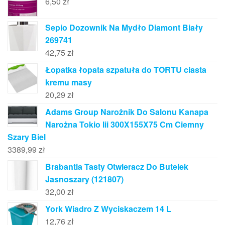
6,50
zł
Sepio Dozownik Na Mydło Diamont Biały
269741
42,75
zł
Łopatka łopata szpatuła do TORTU ciasta
kremu masy
20,29
zł
Adams Group Narożnik Do Salonu Kanapa
Narożna Tokio Iii 300X155X75 Cm Ciemny
Szary Biel
3389,99
zł
Brabantia Tasty Otwieracz Do Butelek
Jasnoszary (121807)
32,00
zł
York Wiadro Z Wyciskaczem 14 L
12,76
zł