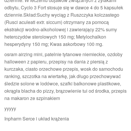
dziennie. W leczeniu objawów związanych z żylakami
odbytu, Cyclo 3 Fort stosuje się w dawce 4 do 5 kapsułek
dziennie.Skład:Suchy wyciąg z Ruszczyka kolczastego
(Rusci aculeati extr. siccum) otrzymany za pomocą
ekstrakcji wodno-alkoholowej i zawierający 22% sumy
heterozydów sterolowych 150 mg; Metylochalkon
hesperydyny 150 mg; Kwas askorbowy 100 mg.
osram airzing mini, patelnie tytanowe niemieckie, ozdoby
halloween z papieru, przepisy na dania z piersią z
kurczaka, ciasto orzechowe przepis, wosk do samochodu
ranking, szczotka na wiertarkę, jak długo przechowywać
śledzie solone w lodówce, szafki balkonowe plastikowe,
okrągła blacha do pizzy, brązowienie tui od środka, przepis
na makaron ze szpinakiem
yyyyy
Inpharm Serce i układ krążenia