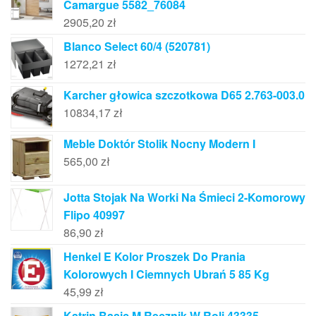
Camargue 5582_76084
2905,20
zł
Blanco Select 60/4 (520781)
1272,21
zł
Karcher głowica szczotkowa D65 2.763-003.0
10834,17
zł
Meble Doktór Stolik Nocny Modern I
565,00
zł
Jotta Stojak Na Worki Na Śmieci 2-Komorowy
Flipo 40997
86,90
zł
Henkel E Kolor Proszek Do Prania
Kolorowych I Ciemnych Ubrań 5 85 Kg
45,99
zł
Katrin Basic M Ręcznik W Roli 43335