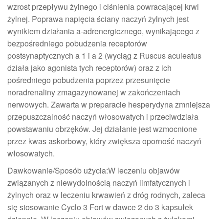
wzrost przepływu żylnego i ciśnienia powracającej krwi
żylnej. Poprawa napięcia ściany naczyń żylnych jest
wynikiem działania a-adrenergicznego, wynikającego z
bezpośredniego pobudzenia receptorów
postsynaptycznych a 1 i a 2 (wyciąg z Ruscus aculeatus
działa jako agonista tych receptorów) oraz z ich
pośredniego pobudzenia poprzez przesunięcie
noradrenaliny zmagazynowanej w zakończeniach
nerwowych. Zawarta w preparacie hesperydyna zmniejsza
przepuszczalność naczyń włosowatych i przeciwdziała
powstawaniu obrzęków. Jej działanie jest wzmocnione
przez kwas askorbowy, który zwiększa oporność naczyń
włosowatych.
Dawkowanie/Sposób użycia:W leczeniu objawów
związanych z niewydolnością naczyń limfatycznych i
żylnych oraz w leczeniu krwawień z dróg rodnych, zaleca
się stosowanie Cyclo 3 Fort w dawce 2 do 3 kapsułek