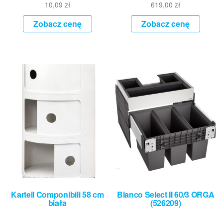
10,09
zł
619,00
zł
Zobacz cenę
Zobacz cenę
Kartell Componibili 58 cm
Blanco Select II 60/3 ORGA
biała
(526209)