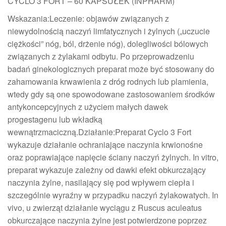
CYCLO 3 FORT – 60 KAPSUŁEK (INPHARM)
Wskazania:Leczenie: objawów związanych z
niewydolnością naczyń limfatycznych i żylnych („uczucie
ciężkości” nóg, ból, drżenie nóg), dolegliwości bólowych
związanych z żylakami odbytu. Po przeprowadzeniu
badań ginekologicznych preparat może być stosowany do
zahamowania krwawienia z dróg rodnych lub plamienia,
wtedy gdy są one spowodowane zastosowaniem środków
antykoncepcyjnych z użyciem małych dawek
progestagenu lub wkładką
wewnątrzmaciczną.Działanie:Preparat Cyclo 3 Fort
wykazuje działanie ochraniające naczynia krwionośne
oraz poprawiające napięcie ściany naczyń żylnych. In vitro,
preparat wykazuje zależny od dawki efekt obkurczający
naczynia żylne, nasilający się pod wpływem ciepła i
szczególnie wyraźny w przypadku naczyń żylakowatych. In
vivo, u zwierząt działanie wyciągu z Ruscus aculeatus
obkurczające naczynia żylne jest potwierdzone poprzez