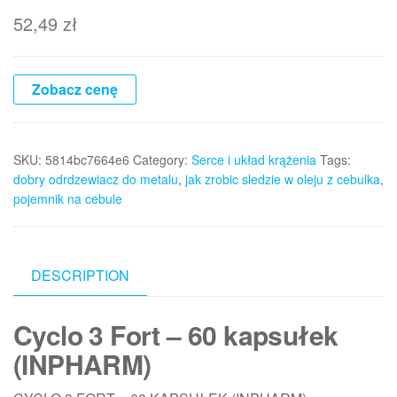
52,49
zł
Zobacz cenę
SKU:
5814bc7664e6
Category:
Serce i układ krążenia
Tags:
dobry odrdzewiacz do metalu
,
jak zrobic sledzie w oleju z cebulka
,
pojemnik na cebule
DESCRIPTION
Cyclo 3 Fort – 60 kapsułek
(INPHARM)