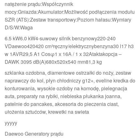
natężenie prądu:Współczynnik
mocy:Gniazda:Akumulator:Możliwość podłączenia modułu
SZR (ATS):Zestaw transportowy:Poziom hałasu:Wymiary
D/S/W:Waga
6.5 kW6.0 kW4-suwowy silnik benzynowy220-240
VDaewoo420420 cm³ręczny/elektrycznybenzyna30 l17 h3
w 1AVR29,5 A1 Cosφ1 х 16А / 1 x 32Ataktakopcja –
DAWK 3095 dB(A)680x520x540 mm81,3 kg
szklanka ozdobna, diamentowe ostrzałki do noży, zestaw
naprawczy do kol, płyn chłodniczy g12+, eveline kredka do
konturowania, wysokie ozdoby na komodę, pielegnacja
auta, preparaty na rybiki, niebieska płukanka joanna,
patelnie do pancakes, akcesoria do pieczenia ciast,
ułożenia sztućców, krewetki na swieta
yyyyy
Daewoo Generatory prądu