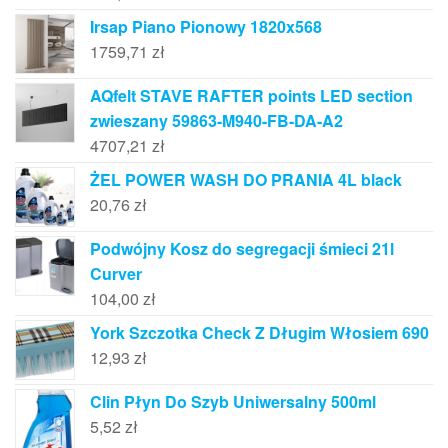
Irsap Piano Pionowy 1820x568
1759,71
zł
AQfelt STAVE RAFTER points LED section
zwieszany 59863-M940-FB-DA-A2
4707,21
zł
ŻEL POWER WASH DO PRANIA 4L black
20,76
zł
Podwójny Kosz do segregacji śmieci 21l
Curver
104,00
zł
York Szczotka Check Z Długim Włosiem 690
12,93
zł
Clin Płyn Do Szyb Uniwersalny 500ml
5,52
zł