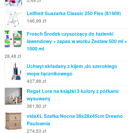
3,49
zł
Leifheit Suszarka Classic 250 Flex (81409)
146,99
zł
Frosch Środek czyszczący do łazienki
lawendowy + zapas w worku Zestaw 500 ml +
1000 ml
28,48
zł
Uchwyt składany z kijem ,do szerokiego
mopa łącznikowego
437,88
zł
Regał Lora na książki 3 kolory z półkami
wysuwany
361,80
zł
vidaXL Szafka Nocna 38x28x45cm Drewno
Paulownia
274,53
zł