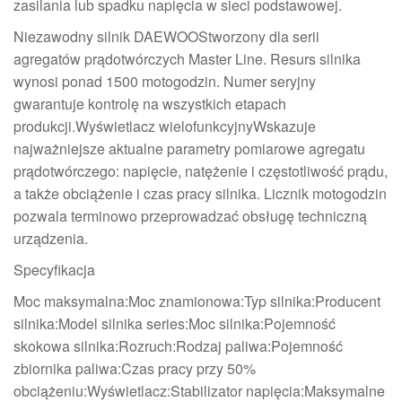
zasilania lub spadku napięcia w sieci podstawowej.
Niezawodny silnik DAEWOOStworzony dla serii
agregatów prądotwórczych Master Line. Resurs silnika
wynosi ponad 1500 motogodzin. Numer seryjny
gwarantuje kontrolę na wszystkich etapach
produkcji.Wyświetlacz wielofunkcyjnyWskazuje
najważniejsze aktualne parametry pomiarowe agregatu
prądotwórczego: napięcie, natężenie i częstotliwość prądu,
a także obciążenie i czas pracy silnika. Licznik motogodzin
pozwala terminowo przeprowadzać obsługę techniczną
urządzenia.
Specyfikacja
Moc maksymalna:Moc znamionowa:Typ silnika:Producent
silnika:Model silnika series:Moc silnika:Pojemność
skokowa silnika:Rozruch:Rodzaj paliwa:Pojemność
zbiornika paliwa:Czas pracy przy 50%
obciążeniu:Wyświetlacz:Stabilizator napięcia:Maksymalne