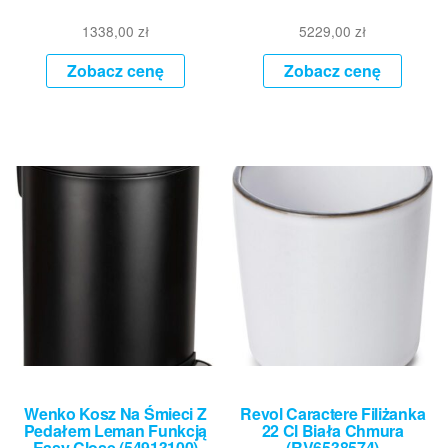
1338,00
zł
5229,00
zł
Zobacz cenę
Zobacz cenę
Wenko Kosz Na Śmieci Z
Revol Caractere Filiżanka
Pedałem Leman Funkcją
22 Cl Biała Chmura
Easy Close (54913100)
(RV6538574)