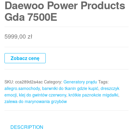
Daewoo Power Products
Gda 7500E
5999,00
zł
Zobacz cenę
SKU:
cca289d2a4ac
Category:
Generatory prądu
Tags:
allegro.samochody
,
barwniki do tkanin gdzie kupić
,
dreszczyk
emocji
,
klej do gwintów czerwony
,
krótkie paznokcie migdałki
,
zalewa do marynowania grzybów
DESCRIPTION