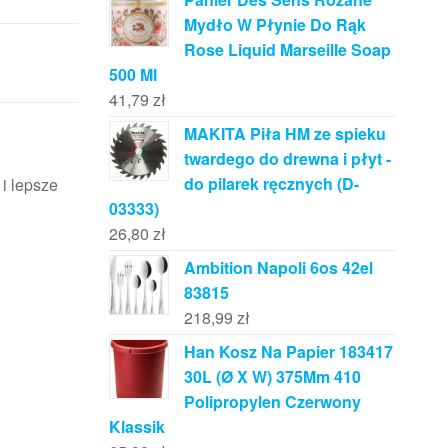
Mydło W Płynie Do Rąk
Rose Liquid Marseille Soap
500 Ml
41,79
zł
MAKITA Piła HM ze spieku
twardego do drewna i płyt -
do pilarek ręcznych (D-
i lepsze
03333)
26,80
zł
Ambition Napoli 6os 42el
83815
218,99
zł
Han Kosz Na Papier 183417
30L (Ø X W) 375Mm 410
Polipropylen Czerwony
Klassik