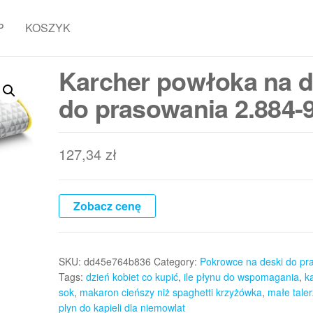
P
KOSZYK
Karcher powłoka na 
do prasowania 2.884-
127,34
zł
Zobacz cenę
SKU:
dd45e764b836
Category:
Pokrowce na deski do pr
Tags:
dzień kobiet co kupić
,
ile płynu do wspomagania
,
k
sok
,
makaron cieńszy niż spaghetti krzyżówka
,
małe taler
plyn do kapieli dla niemowlat