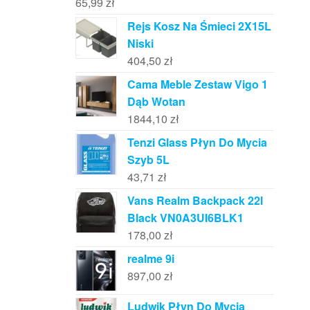
65,99
zł
Rejs Kosz Na Śmieci 2X15L
Niski
404,50
zł
Cama Meble Zestaw Vigo 1
Dąb Wotan
1844,10
zł
Tenzi Glass Płyn Do Mycia
Szyb 5L
43,71
zł
Vans Realm Backpack 22l
Black VN0A3UI6BLK1
178,00
zł
realme 9i
897,00
zł
Ludwik Płyn Do Mycia