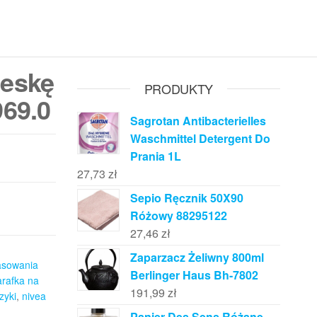
deskę
PRODUKTY
969.0
Sagrotan Antibacterielles
Waschmittel Detergent Do
Prania 1L
27,73
zł
Sepio Ręcznik 50X90
Różowy 88295122
27,46
zł
Zaparzacz Żeliwny 800ml
asowania
Berlinger Haus Bh-7802
arafka na
191,99
zł
zyki
,
nivea
Panier Des Sens Różane