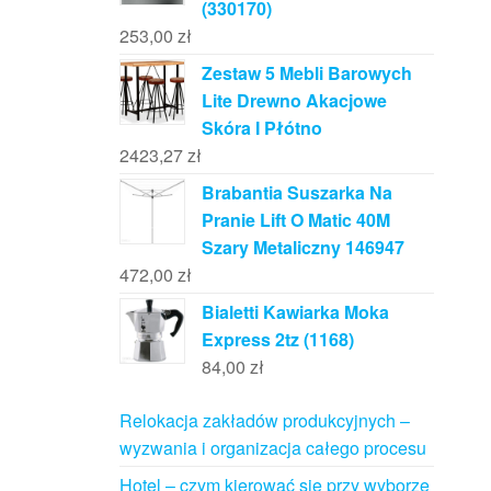
(330170)
253,00
zł
Zestaw 5 Mebli Barowych
Lite Drewno Akacjowe
Skóra I Płótno
2423,27
zł
Brabantia Suszarka Na
Pranie Lift O Matic 40M
Szary Metaliczny 146947
472,00
zł
Bialetti Kawiarka Moka
Express 2tz (1168)
84,00
zł
Relokacja zakładów produkcyjnych –
wyzwania i organizacja całego procesu
Hotel – czym kierować się przy wyborze