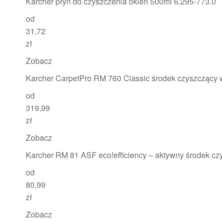
Karcher płyn do czyszczenia okien 500ml 6.295-773.0
od
31,72
zł
Zobacz
Karcher CarpetPro RM 760 Classic środek czyszczący 
od
319,99
zł
Zobacz
Karcher RM 81 ASF eco!efficiency – aktywny środek cz
od
80,99
zł
Zobacz