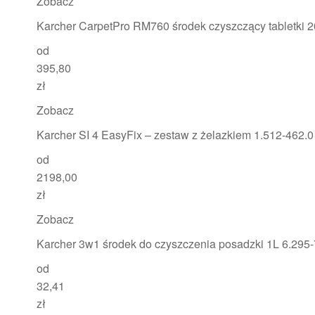
Zobacz
Karcher CarpetPro RM760 środek czyszczący tabletki 20
od
395,80
zł
Zobacz
Karcher SI 4 EasyFix – zestaw z żelazkiem 1.512-462.0
od
2198,00
zł
Zobacz
Karcher 3w1 środek do czyszczenia posadzki 1L 6.295-
od
32,41
zł