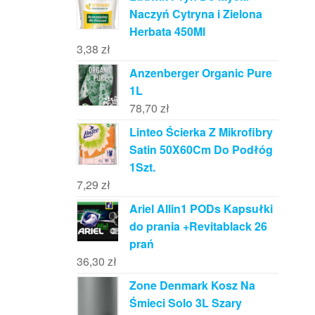
Naczyń Cytryna i Zielona
Herbata 450Ml
3,38
zł
Anzenberger Organic Pure
1L
78,70
zł
Linteo Ścierka Z Mikrofibry
Satin 50X60Cm Do Podłóg
1Szt.
7,29
zł
Ariel Allin1 PODs Kapsułki
do prania +Revitablack 26
prań
36,30
zł
Zone Denmark Kosz Na
Śmieci Solo 3L Szary