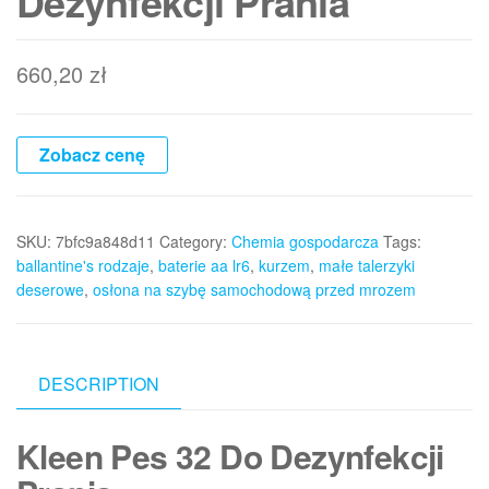
Dezynfekcji Prania
660,20
zł
Zobacz cenę
SKU:
7bfc9a848d11
Category:
Chemia gospodarcza
Tags:
ballantine's rodzaje
,
baterie aa lr6
,
kurzem
,
małe talerzyki
deserowe
,
osłona na szybę samochodową przed mrozem
DESCRIPTION
Kleen Pes 32 Do Dezynfekcji