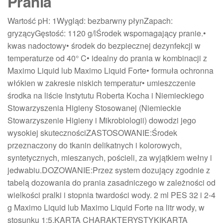
Prania
Wartość pH: 1Wygląd: bezbarwny płynZapach:
gryzącyGęstość: 1120 g/lŚrodek wspomagający pranie.•
kwas nadoctowy• środek do bezpiecznej dezynfekcji w
temperaturze od 40° C• idealny do prania w kombinacji z
Maximo Liquid lub Maximo Liquid Forte• formuła ochronna
włókien w zakresie niskich temperatur• umieszczenie
środka na liście Instytutu Roberta Kocha i Niemieckiego
Stowarzyszenia Higieny Stosowanej (Niemieckie
Stowarzyszenie Higieny i Mikrobiologii) dowodzi jego
wysokiej skutecznościZASTOSOWANIE:Środek
przeznaczony do tkanin delikatnych i kolorowych,
syntetycznych, mieszanych, pościeli, za wyjątkiem wełny i
jedwabiu.DOZOWANIE:Przez system dozujący zgodnie z
tabelą dozowania do prania zasadniczego w zależności od
wielkości pralki i stopnia twardości wody. 2 ml PES 32 i 2-4
g Maximo Liquid lub Maximo Liquid Forte na litr wody, w
stosunku 1:5.KARTA CHARAKTERYSTYKIKARTA