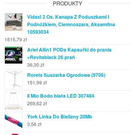
PRODUKTY
Vidaxl 2 Os. Kanapa Z Poduszkami I
Podnóżkiem, Ciemnoszara, Aksamitna
10593034
1615,79
zł
Ariel Allin1 PODs Kapsułki do prania
+Revitablack 26 prań
36,30
zł
Rorets Suszarka Ogrodowa (9706)
151,99
zł
Il Mio Bodo biała LED 307484
269,62
zł
York Linka Do Bielizny 20Mb
3,56
zł