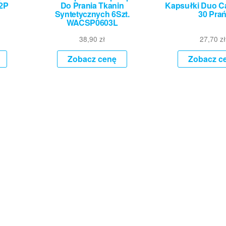
22P
Do Prania Tkanin
Kapsułki Duo C
Syntetycznych 6Szt.
30 Pra
WACSP0603L
38,90
zł
27,70
zł
Zobacz cenę
Zobacz c