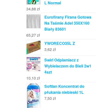
L Normal
34,88
zł
Eurofirany Firana Gotowa
Na Taśmie Adel 350X160
Biały 83601
65,27
zł
YWORECO35L Z
3,62
zł
Swirl Odplamiacz z
Wybielaczem do Bieli 2w1
4szt
10,10
zł
Softlan Koncentrat do
płukania niebieski 1L
7,50
zł