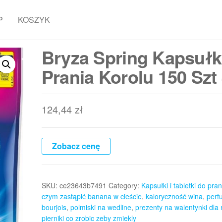
P
KOSZYK
Bryza Spring Kapsułk
Prania Korolu 150 Sz
124,44
zł
Zobacz cenę
SKU:
ce23643b7491
Category:
Kapsułki i tabletki do pran
czym zastąpić banana w cieście
,
kaloryczność wina
,
perf
bourjois
,
polmiski na wedline
,
prezenty na walentynki dla n
pierniki co zrobic zeby zmiekly