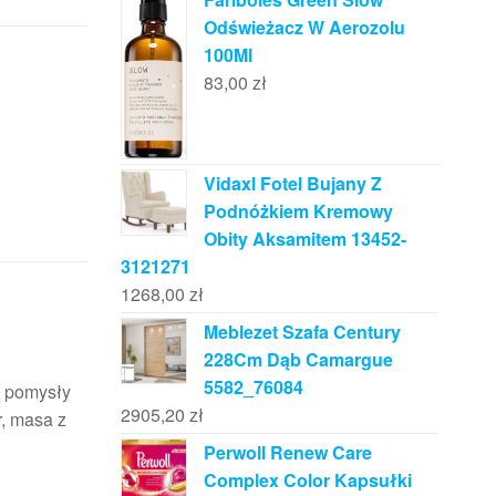
Odświeżacz W Aerozolu
100Ml
83,00
zł
Vidaxl Fotel Bujany Z
Podnóżkiem Kremowy
Obity Aksamitem 13452-
3121271
1268,00
zł
Meblezet Szafa Century
228Cm Dąb Camargue
5582_76084
, pomysły
2905,20
zł
r, masa z
Perwoll Renew Care
Complex Color Kapsułki