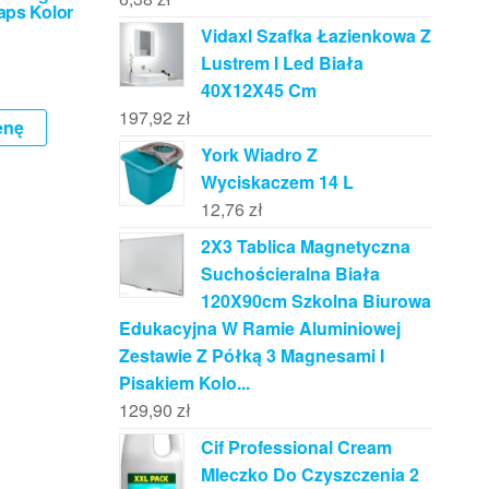
aps Kolor
ń
Vidaxl Szafka Łazienkowa Z
Lustrem I Led Biała
40X12X45 Cm
197,92
zł
enę
York Wiadro Z
Wyciskaczem 14 L
12,76
zł
2X3 Tablica Magnetyczna
Suchościeralna Biała
120X90cm Szkolna Biurowa
Edukacyjna W Ramie Aluminiowej
Zestawie Z Półką 3 Magnesami I
Pisakiem Kolo...
129,90
zł
Cif Professional Cream
Mleczko Do Czyszczenia 2