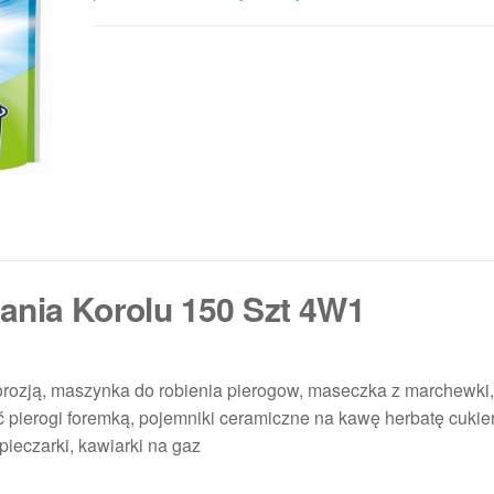
ania Korolu 150 Szt 4W1
korozją, maszynka do robienia pierogow, maseczka z marchewki
epić pierogi foremką, pojemniki ceramiczne na kawę herbatę cukie
pieczarki, kawiarki na gaz