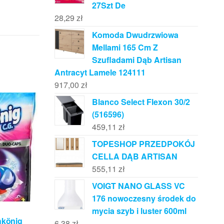
27Szt De
28,29
zł
Komoda Dwudrzwiowa
Mellami 165 Cm Z
Szufladami Dąb Artisan
Antracyt Lamele 124111
917,00
zł
Blanco Select Flexon 30/2
(516596)
459,11
zł
TOPESHOP PRZEDPOKÓJ
CELLA DĄB ARTISAN
555,11
zł
VOIGT NANO GLASS VC
176 nowoczesny środek do
mycia szyb i luster 600ml
hkönig
6,38
zł