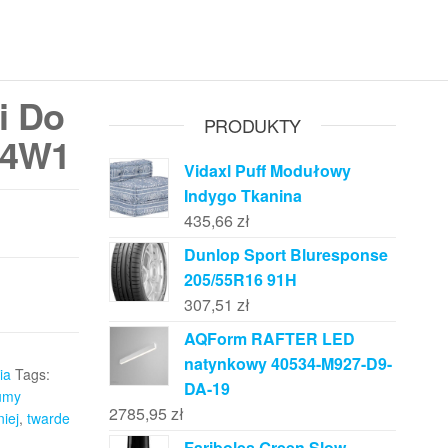
i Do
PRODUKTY
t 4W1
Vidaxl Puff Modułowy
Indygo Tkanina
435,66
zł
Dunlop Sport Bluresponse
205/55R16 91H
307,51
zł
AQForm RAFTER LED
natynkowy 40534-M927-D9-
ia
Tags:
DA-19
umy
2785,95
zł
iej
,
twarde
Fariboles Green Slow