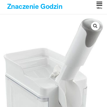
Przejdź
Znaczenie Godzin
do
Menu
treści