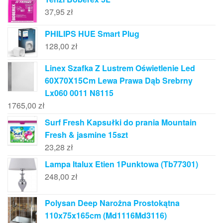
37,95
zł
PHILIPS HUE Smart Plug
128,00
zł
Linex Szafka Z Lustrem Oświetlenie Led
60X70X15Cm Lewa Prawa Dąb Srebrny
Lx060 0011 N8115
1765,00
zł
Surf Fresh Kapsułki do prania Mountain
Fresh & jasmine 15szt
23,28
zł
Lampa Italux Etien 1Punktowa (Tb77301)
248,00
zł
Polysan Deep Narożna Prostokątna
110x75x165cm (Md1116Md3116)