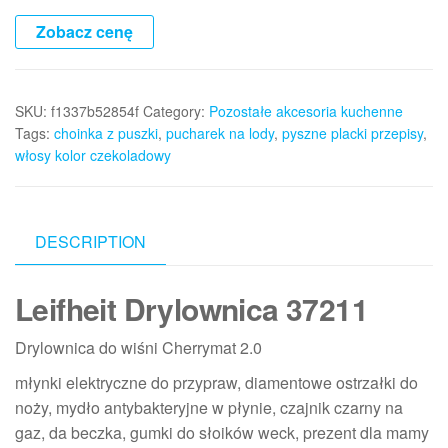
Zobacz cenę
SKU:
f1337b52854f
Category:
Pozostałe akcesoria kuchenne
Tags:
choinka z puszki
,
pucharek na lody
,
pyszne placki przepisy
,
włosy kolor czekoladowy
DESCRIPTION
Leifheit Drylownica 37211
Drylownica do wiśni Cherrymat 2.0
młynki elektryczne do przypraw, diamentowe ostrzałki do
noży, mydło antybakteryjne w płynie, czajnik czarny na
gaz, da beczka, gumki do słoików weck, prezent dla mamy