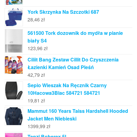
York Skrzynka Na Szczotki 687
28,46
zł
561500 Tork dozownik do mydła w pianie
biały S4
123,96
zł
Ciliit Bang Zestaw Cillit Do Czyszczenia
Łazienki Kamień Osad Pleśń
42,79
zł
Sepio Wieszak Na Ręcznik Czarny
10Hacowa3Blac 584721 584721
19,81
zł
Mammut 160 Years Taiss Hardshell Hooded
Jacket Men Niebieski
1399,99
zł
Tenzi Boberex 5L