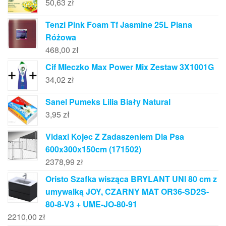
50,63
zł
Tenzi Pink Foam Tf Jasmine 25L Piana
Różowa
468,00
zł
Cif Mleczko Max Power Mix Zestaw 3X1001G
34,02
zł
Sanel Pumeks Lilia Biały Natural
3,95
zł
Vidaxl Kojec Z Zadaszeniem Dla Psa
600x300x150cm (171502)
2378,99
zł
Oristo Szafka wisząca BRYLANT UNI 80 cm z
umywalką JOY, CZARNY MAT OR36-SD2S-
80-8-V3 + UME-JO-80-91
2210,00
zł