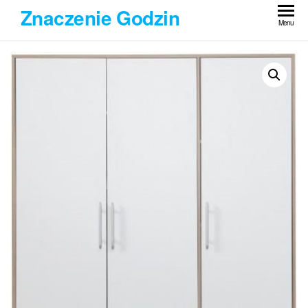
Przejdź
Znaczenie Godzin
do
Menu
treści