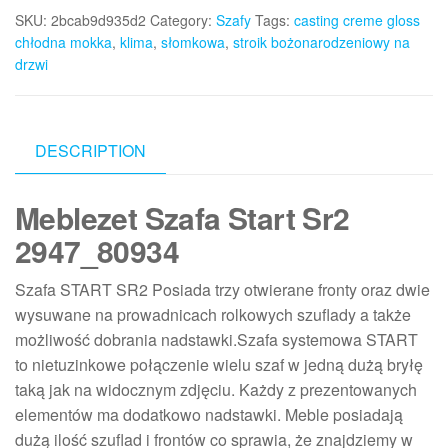
SKU:
2bcab9d935d2
Category:
Szafy
Tags:
casting creme gloss
chłodna mokka
,
klima
,
słomkowa
,
stroik bożonarodzeniowy na
drzwi
DESCRIPTION
Meblezet Szafa Start Sr2
2947_80934
Szafa START SR2 Posiada trzy otwierane fronty oraz dwie
wysuwane na prowadnicach rolkowych szuflady a także
możliwość dobrania nadstawki.Szafa systemowa START
to nietuzinkowe połączenie wielu szaf w jedną dużą bryłę
taką jak na widocznym zdjęciu. Każdy z prezentowanych
elementów ma dodatkowo nadstawki. Meble posiadają
dużą ilość szuflad i frontów co sprawia, że znajdziemy w