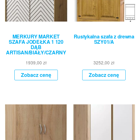
MERKURY MARKET
Rustykalna szafa z drewna
SZAFA JODEŁKA 1 120
SZY01/A
DĄB
ARTISAN/BIAŁY/CZARNY
1939,00
zł
3252,00
zł
Zobacz cenę
Zobacz cenę