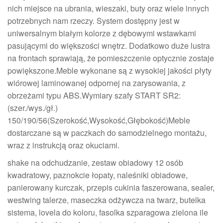
nich miejsce na ubrania, wieszaki, buty oraz wiele innych
potrzebnych nam rzeczy. System dostępny jest w
uniwersalnym białym kolorze z dębowymi wstawkami
pasującymi do większości wnętrz. Dodatkowo duże lustra
na frontach sprawiają, że pomieszczenie optycznie zostaje
powiększone.Meble wykonane są z wysokiej jakości płyty
wiórowej laminowanej odpornej na zarysowania, z
obrzeżami typu ABS.Wymiary szafy START SR2:
(szer./wys./gł.)
150/190/56(Szerokość,Wysokość,Głębokość)Meble
dostarczane są w paczkach do samodzielnego montażu,
wraz z instrukcją oraz okuciami.
shake na odchudzanie, zestaw obiadowy 12 osób
kwadratowy, paznokcie łopaty, naleśniki obiadowe,
panierowany kurczak, przepis cukinia faszerowana, sealer,
westwing talerze, maseczka odżywcza na twarz, butelka
sistema, lovela do koloru, fasolka szparagowa zielona ile