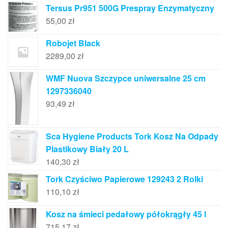
Tersus Pr951 500G Prespray Enzymatyczny
55,00
zł
Robojet Black
2289,00
zł
WMF Nuova Szczypce uniwersalne 25 cm
1297336040
93,49
zł
Sca Hygiene Products Tork Kosz Na Odpady
Plastikowy Biały 20 L
140,30
zł
Tork Czyściwo Papierowe 129243 2 Rolki
110,10
zł
Kosz na śmieci pedałowy półokrągły 45 l
715,17
zł