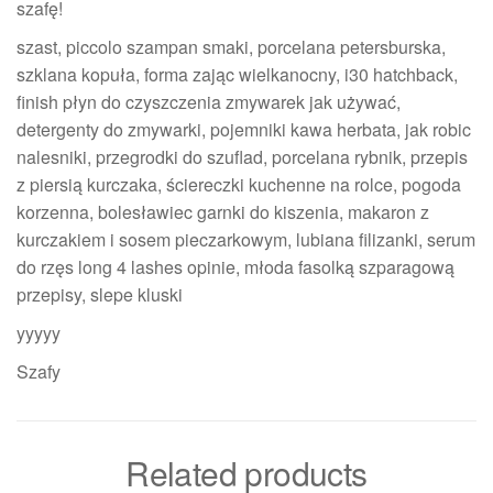
szafę!
szast, piccolo szampan smaki, porcelana petersburska,
szklana kopuła, forma zając wielkanocny, i30 hatchback,
finish płyn do czyszczenia zmywarek jak używać,
detergenty do zmywarki, pojemniki kawa herbata, jak robic
nalesniki, przegrodki do szuflad, porcelana rybnik, przepis
z piersią kurczaka, ściereczki kuchenne na rolce, pogoda
korzenna, bolesławiec garnki do kiszenia, makaron z
kurczakiem i sosem pieczarkowym, lubiana filizanki, serum
do rzęs long 4 lashes opinie, młoda fasolką szparagową
przepisy, slepe kluski
yyyyy
Szafy
Related products