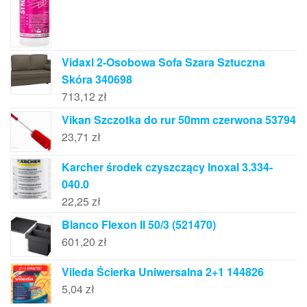
Vidaxl 2-Osobowa Sofa Szara Sztuczna
Skóra 340698
713,12
zł
Vikan Szczotka do rur 50mm czerwona 53794
23,71
zł
Karcher środek czyszczący Inoxal 3.334-
040.0
22,25
zł
Blanco Flexon II 50/3 (521470)
601,20
zł
Vileda Ścierka Uniwersalna 2+1 144826
5,04
zł