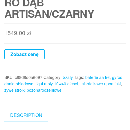
RO DĄB
ARTISAN/CZARNY
1549,00
zł
Zobacz cenę
SKU:
c88d8d0a6097
Category:
Szafy
Tags:
baterie aa lr6
,
gyros
danie obiadowe
,
liqui moly 10w40 diesel
,
mikołajkowe upominki
,
żywe stroiki bożonarodzeniowe
DESCRIPTION