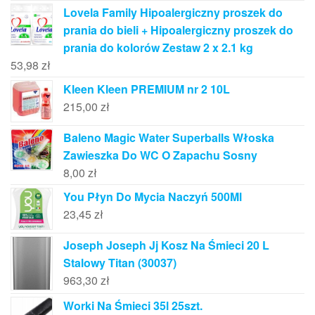
Lovela Family Hipoalergiczny proszek do
prania do bieli + Hipoalergiczny proszek do
prania do kolorów Zestaw 2 x 2.1 kg
53,98
zł
Kleen Kleen PREMIUM nr 2 10L
215,00
zł
Baleno Magic Water Superballs Włoska
Zawieszka Do WC O Zapachu Sosny
8,00
zł
You Płyn Do Mycia Naczyń 500Ml
23,45
zł
Joseph Joseph Jj Kosz Na Śmieci 20 L
Stalowy Titan (30037)
963,30
zł
Worki Na Śmieci 35l 25szt.