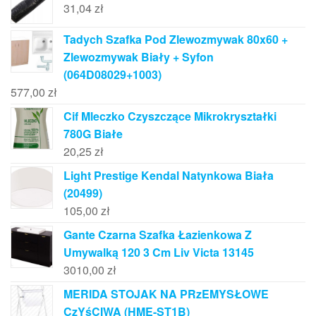
31,04
zł
Tadych Szafka Pod Zlewozmywak 80x60 +
Zlewozmywak Biały + Syfon
(064D08029+1003)
577,00
zł
Cif Mleczko Czyszczące Mikrokryształki
780G Białe
20,25
zł
Light Prestige Kendal Natynkowa Biała
(20499)
105,00
zł
Gante Czarna Szafka Łazienkowa Z
Umywalką 120 3 Cm Liv Victa 13145
3010,00
zł
MERIDA STOJAK NA PRzEMYSŁOWE
CzYśCIWA (HME-ST1B)