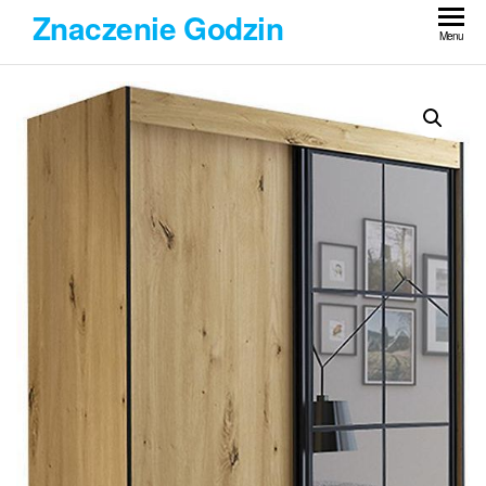
Przejdź
Znaczenie Godzin
do
Menu
treści