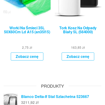
Worki Na Śmieci 35L
Tork Kosz Na Odpady
50X60Cm Ld A15 (an35l15)
Biały 5L (564000)
2,75
zł
163,85
zł
Zobacz cenę
Zobacz cenę
PRODUKTY
Blanco Delta-If Stal Szlachetna 523667
3211,92
zł