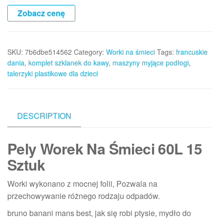
Zobacz cenę
SKU:
7b6dbe514562
Category:
Worki na śmieci
Tags:
francuskie
dania
,
komplet szklanek do kawy
,
maszyny myjące podłogi
,
talerzyki plastikowe dla dzieci
DESCRIPTION
Pely Worek Na Śmieci 60L 15
Sztuk
Worki wykonano z mocnej folii, Pozwala na
przechowywanie różnego rodzaju odpadów.
bruno banani mans best, jak się robi ptysie, mydło do