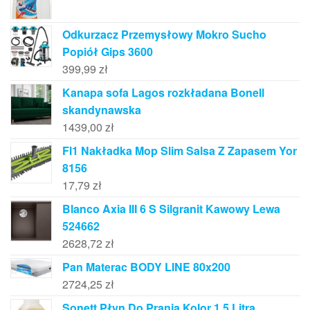
Odkurzacz Przemysłowy Mokro Sucho
Popiół Gips 3600
399,99
zł
Kanapa sofa Lagos rozkładana Bonell
skandynawska
1439,00
zł
Fl1 Nakładka Mop Slim Salsa Z Zapasem Yor
8156
17,79
zł
Blanco Axia III 6 S Silgranit Kawowy Lewa
524662
2628,72
zł
Pan Materac BODY LINE 80x200
2724,25
zł
Sonett Płyn Do Prania Kolor 1,5 Litra