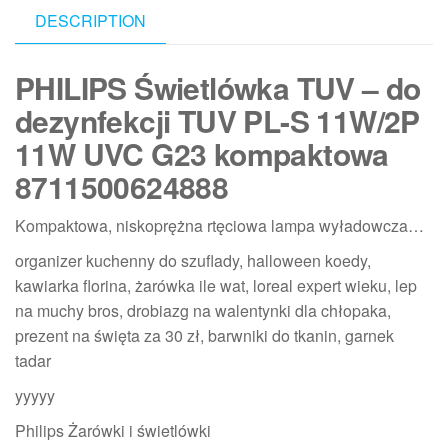
DESCRIPTION
PHILIPS Świetlówka TUV – do
dezynfekcji TUV PL-S 11W/2P
11W UVC G23 kompaktowa
8711500624888
Kompaktowa, niskoprężna rtęciowa lampa wyładowcza…
organizer kuchenny do szuflady, halloween koedy,
kawiarka florina, żarówka ile wat, loreal expert wieku, lep
na muchy bros, drobiazg na walentynki dla chłopaka,
prezent na święta za 30 zł, barwniki do tkanin, garnek
tadar
yyyyy
Philips Żarówki i świetlówki