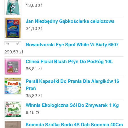
13,63
zł
Jan Niezbędny Gąbkościerka celulozowa
24,10
zł
Nowodvorski Eye Spot White Vi Biały 6607
299,53
zł
Clinex Floral Blush Płyn Do Podłóg 10L
66,81
zł
Persil Kapsułki Do Prania Dla Alergików 16
Prań
35,82
zł
Winnis Ekologiczna Sól Do Zmywarek 1 Kg
6,15
zł
Komoda Szafka Bodo 4S Dąb Sonoma 40Cm