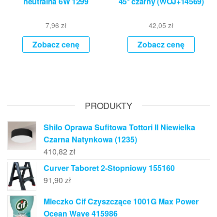
neutralna 6W 1299
45° czarny (WOJ+14569)
7,96
zł
42,05
zł
Zobacz cenę
Zobacz cenę
PRODUKTY
Shilo Oprawa Sufitowa Tottori Il Niewielka
Czarna Natynkowa (1235)
410,82
zł
Curver Taboret 2-Stopniowy 155160
91,90
zł
Mleczko Cif Czyszczące 1001G Max Power
Ocean Wave 415986