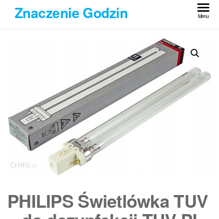
Przejdź
Znaczenie Godzin
do
Menu
treści
PHILIPS Świetlówka TUV