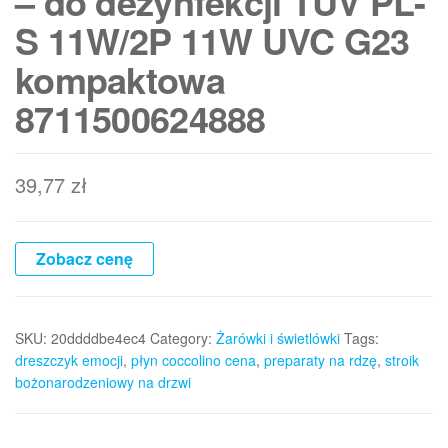
– do dezynfekcji TUV PL-
S 11W/2P 11W UVC G23
kompaktowa
8711500624888
39,77
zł
Zobacz cenę
SKU:
20ddddbe4ec4
Category:
Żarówki i świetlówki
Tags:
dreszczyk emocji
,
płyn coccolino cena
,
preparaty na rdzę
,
stroik
bożonarodzeniowy na drzwi