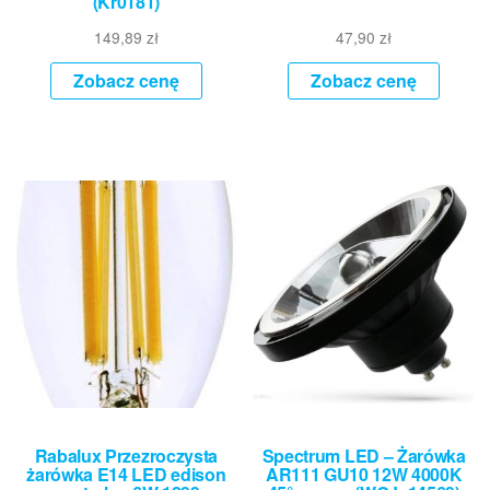
(Kr0181)
149,89
zł
47,90
zł
Zobacz cenę
Zobacz cenę
Rabalux Przezroczysta
Spectrum LED – Żarówka
żarówka E14 LED edison
AR111 GU10 12W 4000K