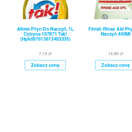
Allmix Płyn Do Naczyń, 1L
Finish Rinse Aid Pł
Cytryna 197871 Tak!
Naczyń 400Ml
(Hpk097613613493335)
7,13
zł
14,80
zł
Zobacz cenę
Zobacz cenę