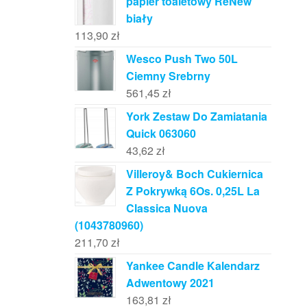
papier toaletowy ReNew
biały
113,90
zł
Wesco Push Two 50L
Ciemny Srebrny
561,45
zł
York Zestaw Do Zamiatania
Quick 063060
43,62
zł
Villeroy& Boch Cukiernica
Z Pokrywką 6Os. 0,25L La
Classica Nuova
(1043780960)
211,70
zł
Yankee Candle Kalendarz
Adwentowy 2021
163,81
zł