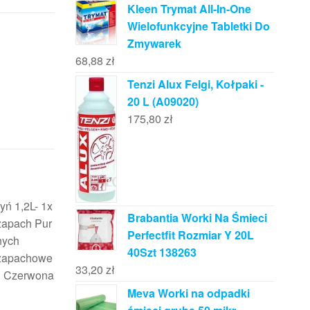
Kleen Trymat All-In-One
Wielofunkcyjne Tabletki Do
Zmywarek
68,88
zł
Tenzi Alux Felgi, Kołpaki -
20 L (A09020)
175,80
zł
yń 1,2L- 1x
Brabantia Worki Na Śmieci
zapach Pur
Perfectfit Rozmiar Y 20L
nych
40Szt 138263
 zapachowe
33,20
zł
 i Czerwona
Meva Worki na odpadki