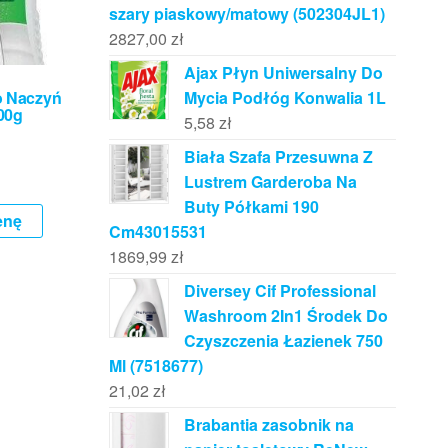
szary piaskowy/matowy (502304JL1)
2827,00
zł
Ajax Płyn Uniwersalny Do
Mycia Podłóg Konwalia 1L
o Naczyń
00g
5,58
zł
Biała Szafa Przesuwna Z
Lustrem Garderoba Na
Buty Półkami 190
enę
Cm43015531
1869,99
zł
Diversey Cif Professional
Washroom 2In1 Środek Do
Czyszczenia Łazienek 750
Ml (7518677)
21,02
zł
Brabantia zasobnik na