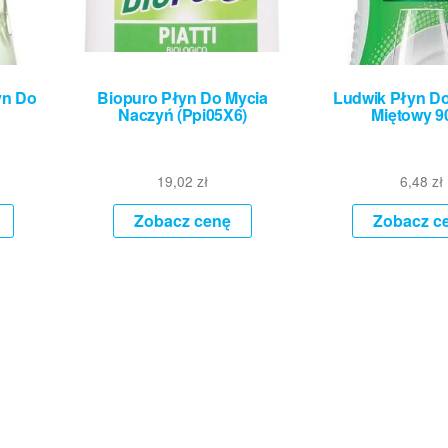
yn Do
Biopuro Płyn Do Mycia
Ludwik Płyn D
Naczyń (Ppi05X6)
Miętowy 9
19,02
zł
6,48
zł
Zobacz cenę
Zobacz c