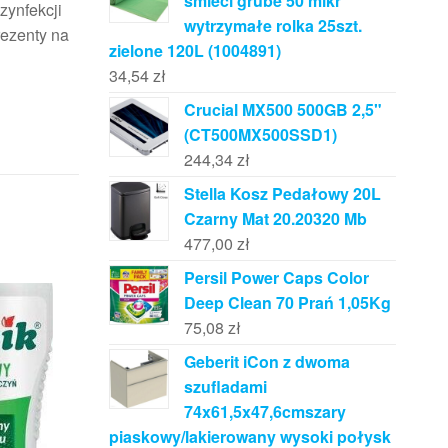
śmieci grube 50 mikr
zynfekcji
wytrzymałe rolka 25szt.
rezenty na
zielone 120L (1004891)
34,54
zł
Crucial MX500 500GB 2,5"
(CT500MX500SSD1)
244,34
zł
Stella Kosz Pedałowy 20L
Czarny Mat 20.20320 Mb
477,00
zł
Persil Power Caps Color
Deep Clean 70 Prań 1,05Kg
75,08
zł
Geberit iCon z dwoma
szufladami
74x61,5x47,6cmszary
piaskowy/lakierowany wysoki połysk