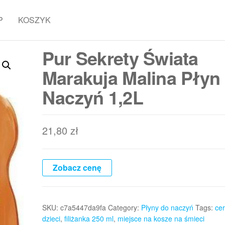
P
KOSZYK
Pur Sekrety Świata
Marakuja Malina Płyn
Naczyń 1,2L
21,80
zł
Zobacz cenę
SKU:
c7a5447da9fa
Category:
Płyny do naczyń
Tags:
cer
dzieci
,
filiżanka 250 ml
,
miejsce na kosze na śmieci