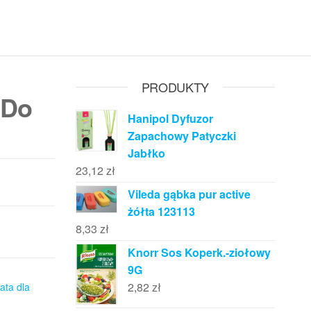
PRODUKTY
 Do
Hanipol Dyfuzor
Zapachowy Patyczki
Jabłko
23,12
zł
Vileda gąbka pur active
żółta 123113
8,33
zł
Knorr Sos Koperk.-ziołowy
9G
2,82
zł
ata dla