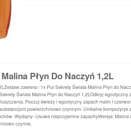
 Malina Płyn Do Naczyń 1,2L
2LZestaw zawiera:- 1x Pur Sekrety Świata Malina Płyn do Nacz
 Sekrety Świata Malina Płyn do Naczyń 1,2LOdkryj egzotyczny 
tłuszczania. Poczuj świeży i egzotyczny zapach malin i czerwo
ki substancjom powierzchniowo czynnym- Unikalne kompozycje
pachów- Wydajny- Usuwa nieprzyjemne zapachyWersja: Malina
hniowo czynne,