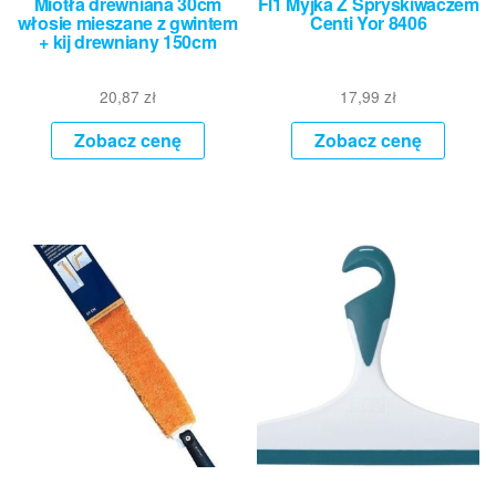
Miotła drewniana 30cm
Fl1 Myjka Z Spryskiwaczem
włosie mieszane z gwintem
Centi Yor 8406
+ kij drewniany 150cm
20,87
zł
17,99
zł
Zobacz cenę
Zobacz cenę