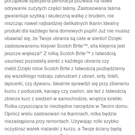
porządków.Specjalna perforacja pozwala na łatwe
odrywanie zużytych części taśmy. Zastosowana taśma
gwarantuje szybką i skuteczną walkę z brudem, nie
niszcząc nawet najbardziej delikatnych tkanin.Idealny
produkt dla każdego fana domowych pupili! Już nie musisz
obawiać się, że Twoje ubrania są całe w sierści! Dzięki
zastosowanemu klejowi Scotch Brite™, siła klejenia jest
jeszcze większa!* Z rolką Scotch Brite™ z łatwością
usuniesz pozostałą sierść z każdego ubrania czy
mebli.Dzięki rolce Scotch Brite z łatwością pozbędziemy
się wszelkiego rodzaju zabrudzeń z ubrań, sofy, foteli,
tapicerki, czy dywanu. Idealnie sprawdzi się przy zbieraniu
kurzu z poduszek, kanapy czy zasłon, ale też z łatwością
zbierze kurz z siedzeń w samochodzie, wnętrza torebki.
Rolka czyszcząca to niezbędne narzędzie w Twoim domu.
Oprócz wielu zastosowań na tkaninach, rolka będzie
niezastąpiona przy remontach. Używając rolki szybko
oczyśicsz wałek malarski z kurzu, a Twoje ściany będą