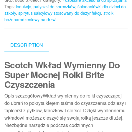
SKU:
d620f376e6c1
Category:
Pozostałe akcesoria do sprzątania
Tags:
indukcje
,
patyczki do koreczków
,
śniadaniówki dla dzieci do
szkoły
,
spirytus salicylowy stosowany do dezynfekcji
,
stroik
bożonarodzeniowy na drzwi
DESCRIPTION
Scotch Wkład Wymienny Do
Super Mocnej Rolki Brite
Czyszczenia
Opis szczegółowyWkład wymienny do rolki czyszczącej
do ubrań to pokryta klejem taśma do czyszczenia odzieży i
tapicerki z pyłków, kłaczków i sierści. Dzięki wymiennemu
wkładowi możesz cieszyć się swoją rolką jeszcze dłużej.
Niezbędne narzędzie podczas codzinnych