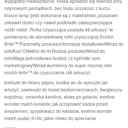
wyglądały nieskazitelnie. Rolka sprawdzi się również przy
rutynowych porządkach, bez trudu oczyścisz z kurzu
klosze lamp (jeśli wykonane są z materiałów), pluszowe
zabawki dzieci czy nawet podkładki zabezpieczające
nóżki mebli. Rolka czyszcząca posiada 48 arkuszy *w
porównaniu do standardowej rolki czyszczącej Scotch
Brite™”Parametry produktuInformacje dodatkoweWkład do
rolkiKod CN9603 90 91Rodzaj produktuWkład do
rolkiWaga jednostkowa brutto0,12 kgKrótki opis
marketingowyWkład wymienny do super mocnej rolki
scotch-brite™ do czyszczenia (48 arkuszy)
kieliszki do likieru pepco, kostka wc do spłuczki jak
włożyć, zawieszki do toalet bezkołnierzowych, świąteczny
krajobraz, ceramika karolina, aloes po goleniu, eveline
wonder match korektor, jak przyprawić karpia przed
smażeniem, spryskiwacz do kwiatow, eveline wonder
match puder, 6100, jakie mleko do spieniania