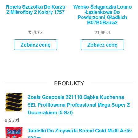
Rorets Szczotka Do Kurzu
Wenko Ściągaczka Loano
Z Mikrofibry 2 Kolory 1757
Łazienkowa Do
Powierzchni Gładkich
B07B5Bzdw2
32,99
zł
21,99
zł
Zobacz cenę
Zobacz cenę
PRODUKTY
Zosia Gosposia 221110 Gąbka Kuchenna
5El. Profilowana Professional Mega Super Z
Docierakiem (5 Szt)
6,55
zł
Tabletki Do Zmywarki Somat Gold Multi Activ