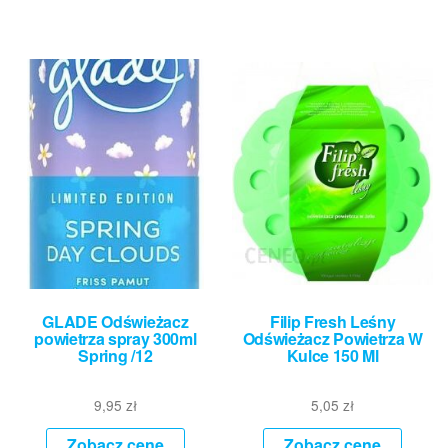
GLADE Odświeżacz
Filip Fresh Leśny
powietrza spray 300ml
Odświeżacz Powietrza W
Spring /12
Kulce 150 Ml
9,95
zł
5,05
zł
Zobacz cenę
Zobacz cenę