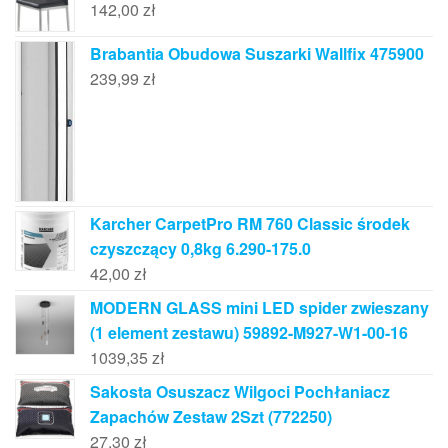
142,00
zł
Brabantia Obudowa Suszarki Wallfix 475900
239,99
zł
Karcher CarpetPro RM 760 Classic środek
czyszczący 0,8kg 6.290-175.0
42,00
zł
MODERN GLASS mini LED spider zwieszany
(1 element zestawu) 59892-M927-W1-00-16
1039,35
zł
Sakosta Osuszacz Wilgoci Pochłaniacz
Zapachów Zestaw 2Szt (772250)
27,30
zł