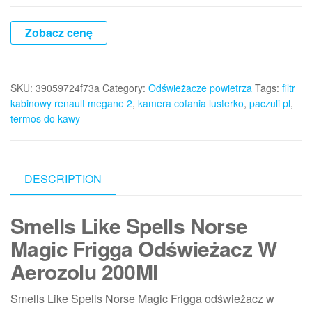
Zobacz cenę
SKU:
39059724f73a
Category:
Odświeżacze powietrza
Tags:
filtr
kabinowy renault megane 2
,
kamera cofania lusterko
,
paczuli pl
,
termos do kawy
DESCRIPTION
Smells Like Spells Norse
Magic Frigga Odświeżacz W
Aerozolu 200Ml
Smells Like Spells Norse Magic Frigga odświeżacz w