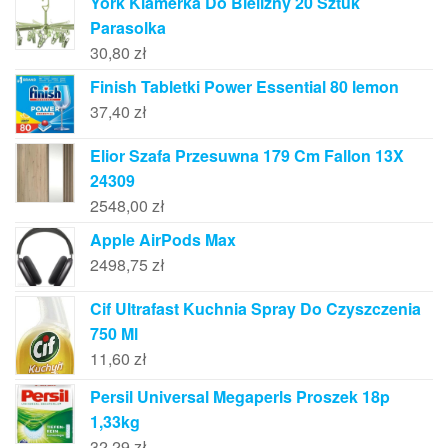
York Klamerka Do Bielizny 20 Sztuk
Parasolka
30,80
zł
Finish Tabletki Power Essential 80 lemon
37,40
zł
Elior Szafa Przesuwna 179 Cm Fallon 13X
24309
2548,00
zł
Apple AirPods Max
2498,75
zł
Cif Ultrafast Kuchnia Spray Do Czyszczenia
750 Ml
11,60
zł
Persil Universal Megaperls Proszek 18p
1,33kg
32,29
zł