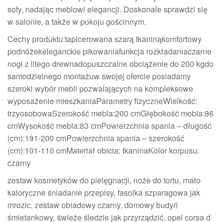
sofy, nadając meblowi elegancji. Doskonale sprawdzi się
w salonie, a także w pokoju gościnnym.
Cechy produktu:tapicerowana szarą tkaninąkomfortowy
podnóżekeleganckie pikowaniafunkcja rozkładaniaczarne
nogi z litego drewnadopuszczalne obciążenie do 200 kgdo
samodzielnego montażuw swojej ofercie posiadamy
szeroki wybór mebli pozwalających na kompleksowe
wyposażenie mieszkaniaParametry fizyczneWielkość:
trzyosobowaSzerokość mebla:200 cmGłębokość mebla:86
cmWysokość mebla:83 cmPowierzchnia spania – długość
(cm):191-200 cmPowierzchnia spania – szerokość
(cm):101-110 cmMateriał obicia: tkaninaKolor korpusu:
czarny
zestaw kosmetyków do pielęgnacji, noże do tortu, mało
kaloryczne śniadanie przepisy, fasolka szparagowa jak
mrozic, zestaw obiadowy czarny, domowy budyń
śmietankowy, świeże śledzie jak przyrządzić, opel corsa d