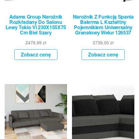
Adams Group Narożnik
Narożnik Z Funkcją Spania
Rozkładany Do Salonu
Balerma L Kształtny
Lewy Tokio Vi 230X155X75
Pojemnikiem Uniwersalny
Cm Biel Szary
Granatowy Welur 126537
2479,99
zł
2739,00
zł
Zobacz cenę
Zobacz cenę