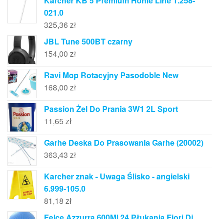
Karcher KB 5 Premium Home Line 1.258-
021.0
325,36
zł
JBL Tune 500BT czarny
154,00
zł
Ravi Mop Rotacyjny Pasodoble New
168,00
zł
Passion Żel Do Prania 3W1 2L Sport
11,65
zł
Garhe Deska Do Prasowania Garhe (20002)
363,43
zł
Karcher znak - Uwaga Ślisko - angielski
6.999-105.0
81,18
zł
Felce Azzurra 600Ml 24 Płukania Fiori Di