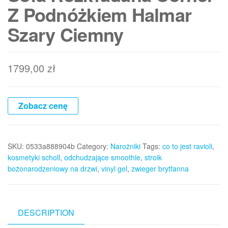
Z Podnóżkiem Halmar
Szary Ciemny
1799,00
zł
Zobacz cenę
SKU:
0533a888904b
Category:
Narożniki
Tags:
co to jest ravioli
,
kosmetyki scholl
,
odchudzające smoothie
,
stroik
bożonarodzeniowy na drzwi
,
vinyl gel
,
zwieger brytfanna
DESCRIPTION