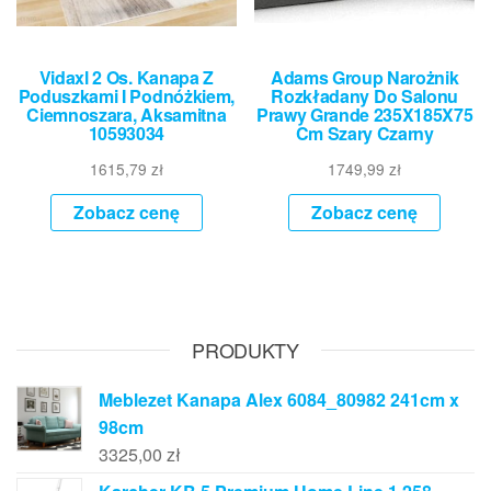
Vidaxl 2 Os. Kanapa Z
Adams Group Narożnik
Poduszkami I Podnóżkiem,
Rozkładany Do Salonu
Ciemnoszara, Aksamitna
Prawy Grande 235X185X75
10593034
Cm Szary Czarny
1615,79
zł
1749,99
zł
Zobacz cenę
Zobacz cenę
PRODUKTY
Meblezet Kanapa Alex 6084_80982 241cm x
98cm
3325,00
zł