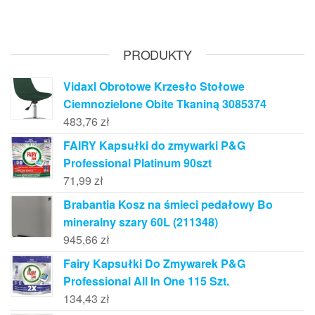
PRODUKTY
Vidaxl Obrotowe Krzesło Stołowe
Ciemnozielone Obite Tkaniną 3085374
483,76
zł
FAIRY Kapsułki do zmywarki P&G
Professional Platinum 90szt
71,99
zł
Brabantia Kosz na śmieci pedałowy Bo
mineralny szary 60L (211348)
945,66
zł
Fairy Kapsułki Do Zmywarek P&G
Professional All In One 115 Szt.
134,43
zł