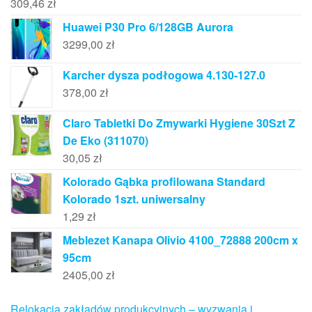
309,46
zł
Huawei P30 Pro 6/128GB Aurora
3299,00
zł
Karcher dysza podłogowa 4.130-127.0
378,00
zł
Claro Tabletki Do Zmywarki Hygiene 30Szt Z
De Eko (311070)
30,05
zł
Kolorado Gąbka profilowana Standard
Kolorado 1szt. uniwersalny
1,29
zł
Meblezet Kanapa Olivio 4100_72888 200cm x
95cm
2405,00
zł
Relokacja zakładów produkcyjnych – wyzwania i