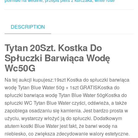
polmiski na wedline
,
przepis pierś z kurczaka
,
white rose
DESCRIPTION
Tytan 20Szt. Kostka Do
Spłuczki Barwiąca Wodę
Wc50G
Na tej aukcji kupujesz:19szt Kostka do spłuczki barwiąca
wodę Tytan Blue Water 50g + 1szt GRATISKostka do
spłuczki barwiąca wodę Tytan Blue Water 50gKostka do
spłuczki WC Tytan Blue Water czyści, odświeża, a także
zapobiega osadzaniu się kamienia. Jest bardzo prosta w
użyciu, wystarczy włożyć ją do spłuczki. Dodatkowym
atutem kostki Blue Water jest fakt, że barwi wodę na
niebiesko, co zwiększa zdecydowanie walory estetyczne.