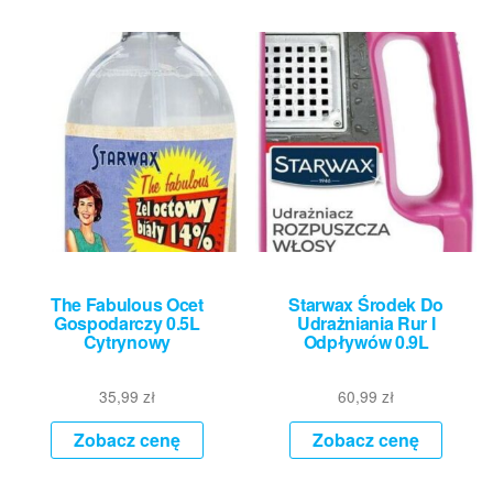
The Fabulous Ocet
Starwax Środek Do
Gospodarczy 0.5L
Udrażniania Rur I
Cytrynowy
Odpływów 0.9L
35,99
zł
60,99
zł
Zobacz cenę
Zobacz cenę