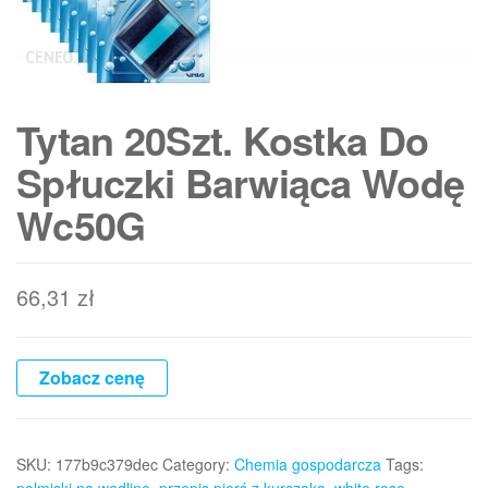
Tytan 20Szt. Kostka Do
Spłuczki Barwiąca Wodę
Wc50G
66,31
zł
Zobacz cenę
SKU:
177b9c379dec
Category:
Chemia gospodarcza
Tags: