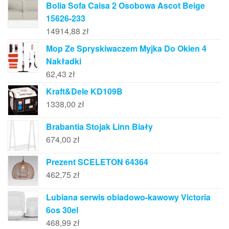
Bolia Sofa Caisa 2 Osobowa Ascot Beige
15626-233
14914,88
zł
Mop Ze Spryskiwaczem Myjka Do Okien 4
Nakładki
62,43
zł
Kraft&Dele KD109B
1338,00
zł
Brabantia Stojak Linn Biały
674,00
zł
Prezent SCELETON 64364
462,75
zł
Lubiana serwis obiadowo-kawowy Victoria
6os 30el
468,99
zł