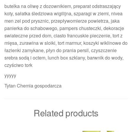
butelka na oliwę z dozownikiem, preparat odstraszający
koty, sałatka śledziowa wigilijna, szparagi w ziemi, nivea
men zel pod prysznic, przepływomierze powietrza, jaka
panierka do schabowego, pampers chusteczki, dekoracje
swiateczne przed dom, ciasto francuskie pieczenie, tort z
mięsa, zurawina w sloiki, tort marmur, koszyki wiklinowe do
łazienki zamykane, płyn do prania persil, czyszczenie
srebra sodą i octem, lunch box szklany, barwnik do wody,
czyściwo tork
yyyyy
Tytan Chemia gospodarcza
Related products