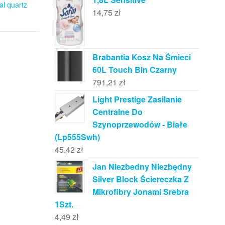
tal quartz
14,75
zł
Brabantia Kosz Na Śmieci
60L Touch Bin Czarny
791,21
zł
Light Prestige Zasilanie
Centralne Do
Szynoprzewodów - Białe
(Lp555Swh)
45,42
zł
Jan Niezbedny Niezbędny
Silver Block Ściereczka Z
Mikrofibry Jonami Srebra
1Szt.
4,49
zł