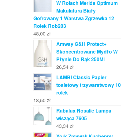
W Rolach Merida Optimum
Makulatura Biały
Gofrowany 1 Warstwa Zgrzewka 12
Rolek Rob203
48,00
zł
Amway G&H Protect+
Skoncentrowane Mydło W
Płynie Do Rąk 250Ml
26,54
zł
LAMBI Classic Papier
toaletowy trzywarstwowy 10
rolek
18,50
zł
Rabalux Rosalie Lampa
wisząca 7605
43,34
zł
York Zmywak Kuchenny