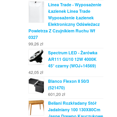
Linea Trade - Wyposażenie
Łazienek Linea Trade
Wyposażenie Łazienek
Elektroniczny Odświeżacz
Powietrza Z Czujnikiem Ruchu Wf
0327
99,26
zł
Spectrum LED - Żarówka
AR111 GU10 12W 4000K
45° czarny (WOJ+14569)
42,05
zł
Blanco Flexon II 50/3
(521470)
601,20
zł
Beliani Rozkładany Stół
Jadalniany 100 130X80Cm
Jasne Drewno Kauczukowe