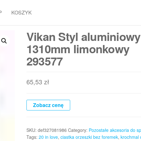
P
KOSZYK
Vikan Styl aluminiowy
1310mm limonkowy
293577
65,53
zł
Zobacz cenę
SKU:
def327081986
Category:
Pozostałe akcesoria do sp
Tags:
20 in love
,
ciastka orzeszki bez foremek
,
krochmal d