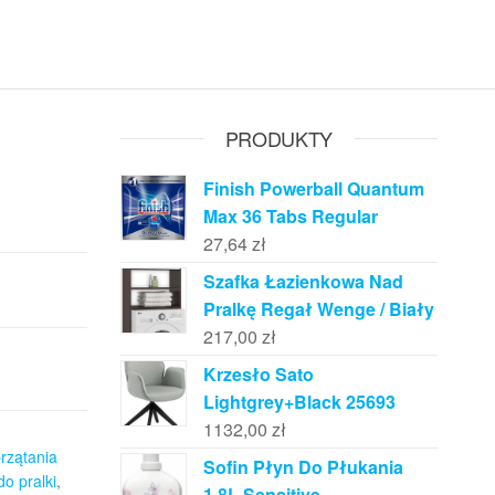
PRODUKTY
Finish Powerball Quantum
Max 36 Tabs Regular
27,64
zł
Szafka Łazienkowa Nad
Pralkę Regał Wenge / Biały
217,00
zł
Krzesło Sato
Lightgrey+Black 25693
1132,00
zł
rzątania
Sofin Płyn Do Płukania
o pralki
,
1,8L Sensitive