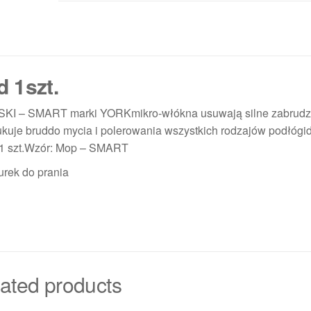
 1szt.
I – SMART marki YORKmikro-włókna usuwają silne zabrudz
ukuje bruddo mycia i polerowania wszystkich rodzajów podłógi
 1 szt.Wzór: Mop – SMART
nurek do prania
ated products