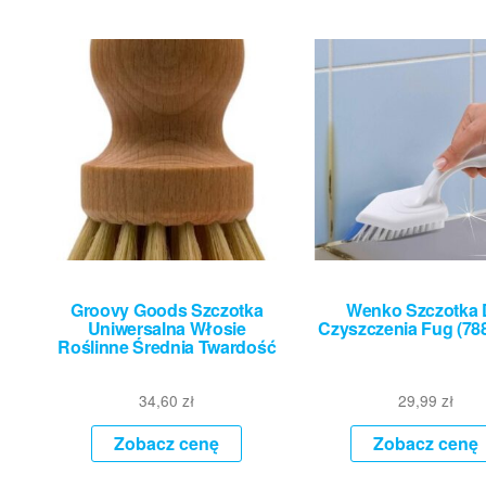
Groovy Goods Szczotka
Wenko Szczotka
Uniwersalna Włosie
Czyszczenia Fug (78
Roślinne Średnia Twardość
34,60
zł
29,99
zł
Zobacz cenę
Zobacz cenę