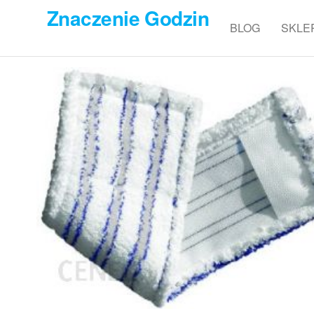
Przejdź
Znaczenie Godzin
do
BLOG
SKLE
treści