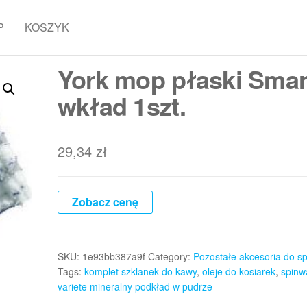
P
KOSZYK
York mop płaski Smar
wkład 1szt.
29,34
zł
Zobacz cenę
SKU:
1e93bb387a9f
Category:
Pozostałe akcesoria do sp
Tags:
komplet szklanek do kawy
,
oleje do kosiarek
,
spinw
variete mineralny podkład w pudrze