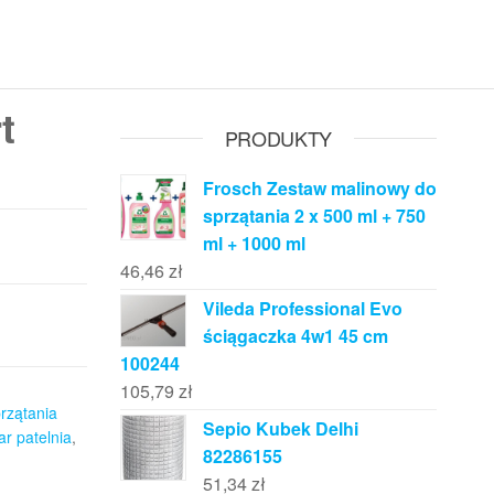
t
PRODUKTY
Frosch Zestaw malinowy do
sprzątania 2 x 500 ml + 750
ml + 1000 ml
46,46
zł
Vileda Professional Evo
ściągaczka 4w1 45 cm
100244
105,79
zł
rzątania
Sepio Kubek Delhi
ar patelnia
,
82286155
51,34
zł