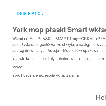
DESCRIPTION
York mop płaski Smart wkład
Wkład do Mop PŁASKI – SMART firmy YORKMop PŁASK
bez użycia detergentówłatwo chwyta, a następnie wypł
podłóg drewnianych!Aukcja – MopIlość w opakowaniu:
jaja wielkanocne, 44 koty bohaterowie, termos 1 litr, sz
yyyyy
York Pozostałe akcesoria do sprzątania
Rel