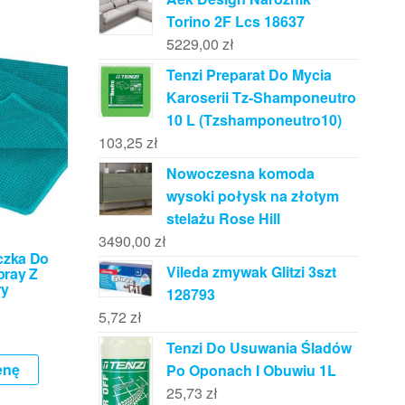
Torino 2F Lcs 18637
5229,00
zł
Tenzi Preparat Do Mycia
Karoserii Tz-Shamponeutro
10 L (Tzshamponeutro10)
103,25
zł
Nowoczesna komoda
wysoki połysk na złotym
stelażu Rose Hill
3490,00
zł
eczka Do
Vileda zmywak Glitzi 3szt
pray Z
ry
128793
5,72
zł
Tenzi Do Usuwania Śladów
enę
Po Oponach I Obuwiu 1L
25,73
zł