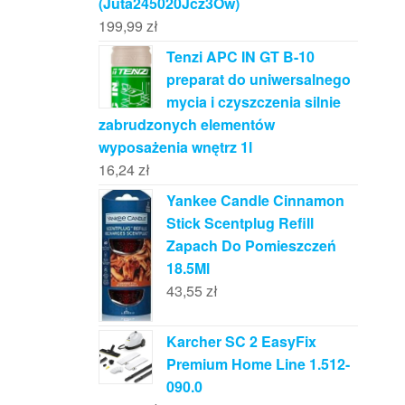
(Juta245020Jcz3Ow)
199,99
zł
Tenzi APC IN GT B-10
preparat do uniwersalnego
mycia i czyszczenia silnie
zabrudzonych elementów
wyposażenia wnętrz 1l
16,24
zł
Yankee Candle Cinnamon
Stick Scentplug Refill
Zapach Do Pomieszczeń
18.5Ml
43,55
zł
Karcher SC 2 EasyFix
Premium Home Line 1.512-
090.0