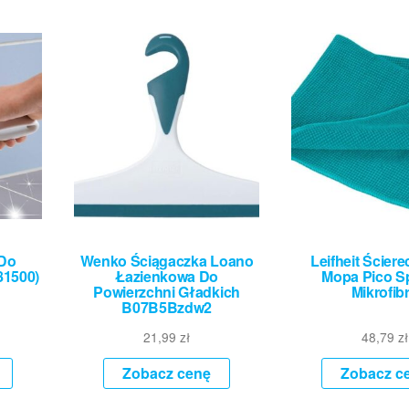
 Do
Wenko Ściągaczka Loano
Leifheit Ścier
81500)
Łazienkowa Do
Mopa Pico S
Powierzchni Gładkich
Mikrofib
B07B5Bzdw2
21,99
zł
48,79
zł
Zobacz cenę
Zobacz c