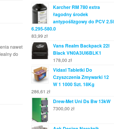
Karcher RM 780 extra
łagodny środek
antypoślizgowy do PCV 2.5l
6.295-580.0
83,99
zł
Vans Realm Backpack 22l
enia nawet
Black VN0A3UI6BLK1
dealny do
178,00
zł
Vidaxl Tabletki Do
Czyszczenia Zmywarki 12
W 1 1000 Szt. 18Kg
286,61
zł
Drew-Met Uni Ds Bw 13kW
7300,00
zł
Aek Design Narożnik