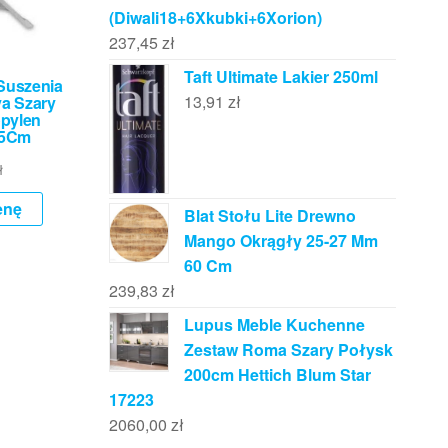
(Diwali18+6Xkubki+6Xorion)
237,45
zł
Taft Ultimate Lakier 250ml
 Suszenia
13,91
zł
a Szary
opylen
15Cm
ł
enę
Blat Stołu Lite Drewno
Mango Okrągły 25-27 Mm
60 Cm
239,83
zł
Lupus Meble Kuchenne
Zestaw Roma Szary Połysk
200cm Hettich Blum Star
17223
2060,00
zł