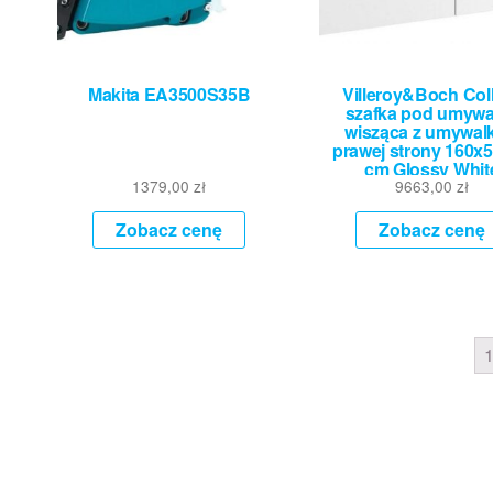
Makita EA3500S35B
Villeroy&Boch Col
szafka pod umywa
wisząca z umywalk
prawej strony 160x
cm Glossy Whit
1379,00
zł
C03000DH
9663,00
zł
Zobacz cenę
Zobacz cenę