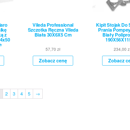
laro
Vileda Professional
Kipit Stojak Do
lkę
Szczotka Ręczna Vileda
Prania Pompey
ą z
Biała 30X6X5 Cm
Biały Polipr
54x50
190X56X1
e
57,70
zł
234,00
z
Zobacz cenę
Zobacz c
1
2
3
4
5
→