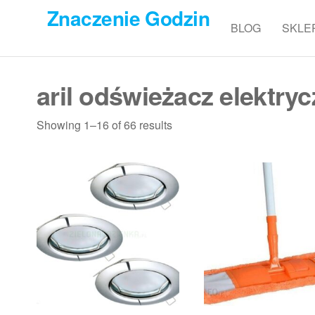
Przejdź
Znaczenie Godzin
do
BLOG
SKLE
treści
aril odświeżacz elektryc
Showing 1–16 of 66 results