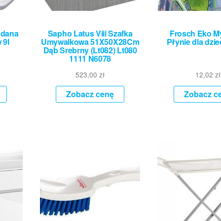
adana
Sapho Latus Viii Szafka
Frosch Eko M
 9l
Umywalkowa 51X50X28Cm
Płynie dla dzie
Dąb Srebrny (Lt082) Lt080
1111 N6078
523,00
zł
12,02
zł
Zobacz cenę
Zobacz c