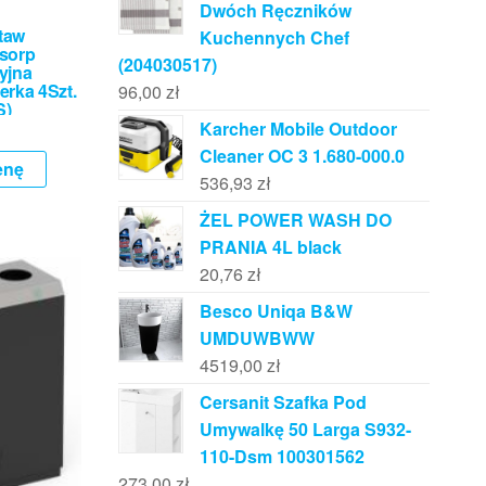
Dwóch Ręczników
taw
Kuchennych Chef
sorp
(204030517)
yjna
erka 4Szt.
96,00
zł
S)
Karcher Mobile Outdoor
Cleaner OC 3 1.680-000.0
enę
536,93
zł
ŻEL POWER WASH DO
PRANIA 4L black
20,76
zł
Besco Uniqa B&W
UMDUWBWW
4519,00
zł
Cersanit Szafka Pod
Umywalkę 50 Larga S932-
110-Dsm 100301562
273,00
zł