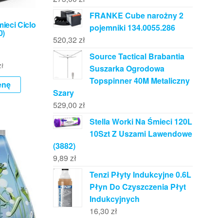
FRANKE Cube narożny 2
ieci Ciclo
pojemniki 134.0055.286
0)
520,32
zł
Source Tactical Brabantia
zł
Suszarka Ogrodowa
Topspinner 40M Metaliczny
enę
Szary
529,00
zł
Stella Worki Na Śmieci 120L
10Szt Z Uszami Lawendowe
(3882)
9,89
zł
Tenzi Płyty Indukcyjne 0.6L
Płyn Do Czyszczenia Płyt
Indukcyjnych
16,30
zł