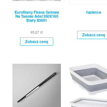
Eurofirany Firana Gotowa
łazience
Na Taśmie Adel 350X160
Biały 83601
65,27
zł
Zobacz cenę
Zobacz cenę