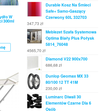
Durable Kosz Na Śmieci
Safe+ Samo-Gaszący
ydło W
Czerwony 60L 332703
ci 300ml
347,73
zł
Meblezet Szafa Systemowa
Optima Biały Plus Połysk
5814_76048
enę
4565,70
zł
Diamond V22 900x700
686,68
zł
Dunlop Geomax MX 33
80/100 12 TT 41M
230,00
zł
Luminarc Diwali 30
Elementów Czarne Dla 6
Osób