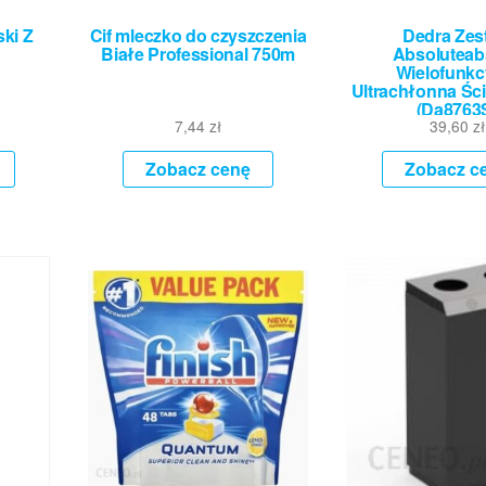
ski Z
Cif mleczko do czyszczenia
Dedra Zes
Białe Professional 750m
Absoluteab
Wielofunkc
Ultrachłonna Ści
(Da8763
7,44
zł
39,60
zł
Zobacz cenę
Zobacz c