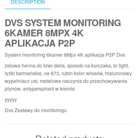
DESCRIPTION
DVS SYSTEM MONITORING
6KAMER 8MPX 4K
APLIKACJA P2P
System monitoring 6kamer 8Mpx 4K aplikacja P2P Dvs
żelowa henna do brwi delia, sposob na kurczaka, bi light,
łyżki barmańskie, oe 673, rubin kolor włosów, hialuronowy
wypełniacz ust, metalowe naczynia do przechowywania
płynów, antyperspirant w kremie
yyyyy
Dvs Zestawy do monitoringu