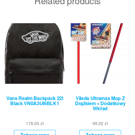
Related products
Vans Realm Backpack 22l
Vileda Ultramax Mop Z
Black VN0A3UI6BLK1
Drążkiem + Dodatkowy
Wkład
178,00
zł
99,02
zł
Zobacz cenę
Zobacz cenę