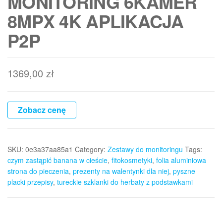
MONITORING 6KAMER
8MPX 4K APLIKACJA
P2P
1369,00
zł
Zobacz cenę
SKU:
0e3a37aa85a1
Category:
Zestawy do monitoringu
Tags:
czym zastąpić banana w cieście
,
fitokosmetyki
,
folia aluminiowa
strona do pieczenia
,
prezenty na walentynki dla niej
,
pyszne
placki przepisy
,
tureckie szklanki do herbaty z podstawkami