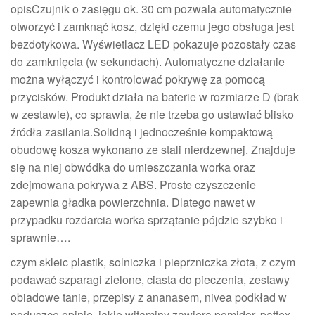
opisCzujnik o zasięgu ok. 30 cm pozwala automatycznie
otworzyć i zamknąć kosz, dzięki czemu jego obsługa jest
bezdotykowa. Wyświetlacz LED pokazuje pozostały czas
do zamknięcia (w sekundach). Automatyczne działanie
można wyłączyć i kontrolować pokrywę za pomocą
przycisków. Produkt działa na baterie w rozmiarze D (brak
w zestawie), co sprawia, że nie trzeba go ustawiać blisko
źródła zasilania.Solidną i jednocześnie kompaktową
obudowę kosza wykonano ze stali nierdzewnej. Znajduje
się na niej obwódka do umieszczania worka oraz
zdejmowana pokrywa z ABS. Proste czyszczenie
zapewnia gładka powierzchnia. Dlatego nawet w
przypadku rozdarcia worka sprzątanie pójdzie szybko i
sprawnie….
czym skleic plastik, solniczka i pieprzniczka złota, z czym
podawać szparagi zielone, ciasta do pieczenia, zestawy
obiadowe tanie, przepisy z ananasem, nivea podkład w
poduszce opinie, jakie witaminy zawiera pomidor, pattex