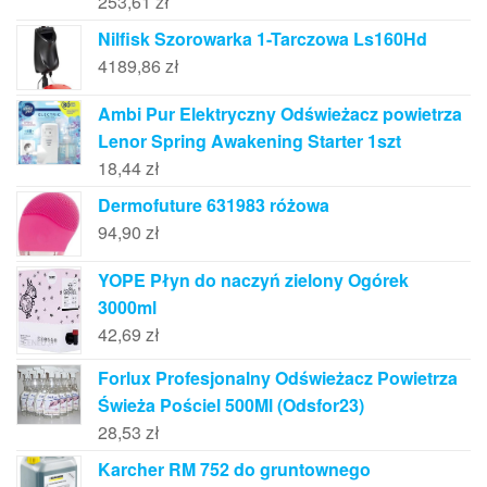
253,61
zł
Nilfisk Szorowarka 1-Tarczowa Ls160Hd
4189,86
zł
Ambi Pur Elektryczny Odświeżacz powietrza
Lenor Spring Awakening Starter 1szt
18,44
zł
Dermofuture 631983 różowa
94,90
zł
YOPE Płyn do naczyń zielony Ogórek
3000ml
42,69
zł
Forlux Profesjonalny Odświeżacz Powietrza
Świeża Pościel 500Ml (Odsfor23)
28,53
zł
Karcher RM 752 do gruntownego