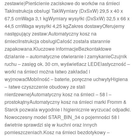
zestawie)Pierścienie zaciskowe do worków na śmieci
TakInstrukcja obsługi TakWymiary (DxSxW) 29,5 x 40 x
67,5 cmWaga 3,1 kgWymiary wysyłki (DxSxW) 32,5 x 66 x
44,5 cmWaga wysyłki 4,25 kgZakres dostawyOferujemy
następujący zestaw:Automatyczny kosz na
śmieciInstrukcja obsługiCałość została starannie
zapakowana.Kluczowe informacjeBezkontaktowe
działanie – automatyczne otwieranie i zamykanieCzujnik
ruchu – zasięg ok. 30 cm, wyświetlacz LEDElastyczność –
worki na śmieci można łatwo zakładać i
wyjmowaćMobilność – baterie, poręczne uchwytyHigiena
– łatwe czyszczenie obudowy ze stali
nierdzewnejAutomatyczny kosz na śmieci – 58 l –
prostokątnyAutomatyczny kosz na śmieci marki Fromm &
Starck pozwala wygodnie i higienicznie wyrzucać odpadki.
Nowoczesny model STAR_BIN_34 o pojemności 58 l
świetnie sprawdzi się w kuchni oraz innych
pomieszczeniach.Kosz na śmieci bezdotykowy –