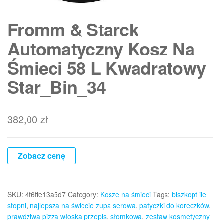
Fromm & Starck
Automatyczny Kosz Na
Śmieci 58 L Kwadratowy
Star_Bin_34
382,00
zł
Zobacz cenę
SKU:
4f6ffe13a5d7
Category:
Kosze na śmieci
Tags:
biszkopt ile
stopni
,
najlepsza na świecie zupa serowa
,
patyczki do koreczków
,
prawdziwa pizza włoska przepis
,
słomkowa
,
zestaw kosmetyczny