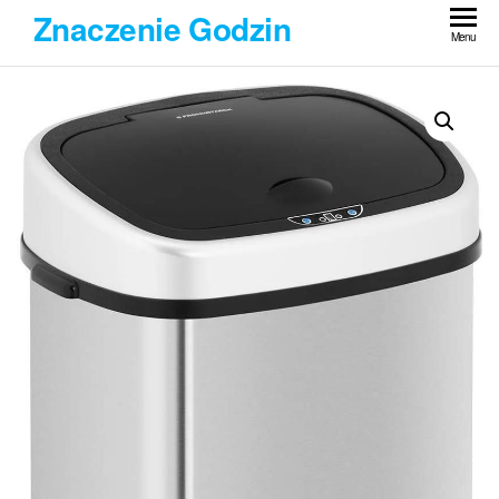
Przejdź
Znaczenie Godzin
do
Menu
treści