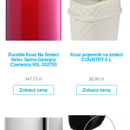
Durable Kosz Na Śmieci
Kosz pojemnik na śmieci
Safe+ Samo-Gaszący
COUNTRY 6 L
Czerwony 60L 332703
347,73
zł
32,90
zł
Zobacz cenę
Zobacz cenę