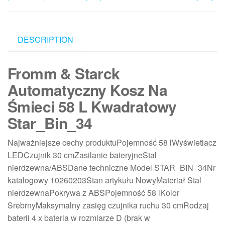
DESCRIPTION
Fromm & Starck
Automatyczny Kosz Na
Śmieci 58 L Kwadratowy
Star_Bin_34
Najważniejsze cechy produktuPojemność 58 lWyświetlacz
LEDCzujnik 30 cmZasilanie bateryjneStal
nierdzewna/ABSDane techniczne Model STAR_BIN_34Nr
katalogowy 10260203Stan artykułu NowyMateriał Stal
nierdzewnaPokrywa z ABSPojemność 58 lKolor
SrebrnyMaksymalny zasięg czujnika ruchu 30 cmRodzaj
baterii 4 x bateria w rozmiarze D (brak w