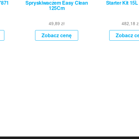
7871
Spryskiwaczem Easy Clean
Starter Kit 15
125Cm
49,89
zł
482,18
z
Zobacz cenę
Zobacz c