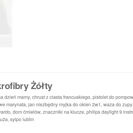
rofibry Żółty
na dzień mamy, chrust z ciasta francuskiego, pistolet do pompow
we marynata, jan niezbędny myjka do okien 2w1, waza do zupy
ardo, dom ćmielów, znaczniki na klucze, philips daylight 9 instr
ża, sylpo lublin