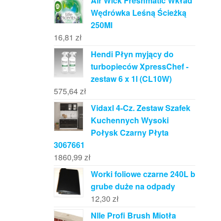
Air Wick Freshmatic Wkład
Wędrówka Leśną Ścieżką
250Ml
16,81
zł
Hendi Płyn myjący do
turbopieców XpressChef -
zestaw 6 x 1l (CL10W)
575,64
zł
Vidaxl 4-Cz. Zestaw Szafek
Kuchennych Wysoki
Połysk Czarny Płyta
3067661
1860,99
zł
Worki foliowe czarne 240L b
grube duże na odpady
12,30
zł
Nlle Profi Brush Miotła