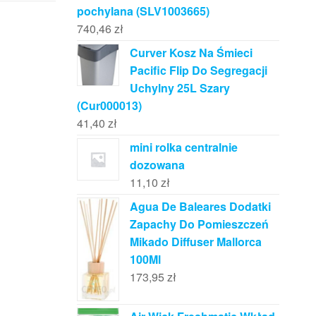
pochylana (SLV1003665)
740,46
zł
Curver Kosz Na Śmieci
Pacific Flip Do Segregacji
Uchylny 25L Szary
(Cur000013)
41,40
zł
mini rolka centralnie
dozowana
11,10
zł
Agua De Baleares Dodatki
Zapachy Do Pomieszczeń
Mikado Diffuser Mallorca
100Ml
173,95
zł