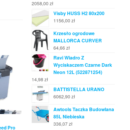
2058,00
zł
Visby HUSS H2 80x200
1156,00
zł
Krzesło ogrodowe
MALLORCA CURVER
64,66
zł
Ravi Wiadro Z
Wyciskaczem Czarne Dark
Neon 12L (522871254)
14,98
zł
BATTISTELLA URANO
6062,90
zł
Awtools Taczka Budowlana
85L Niebieska
336,07
zł
eed Pro