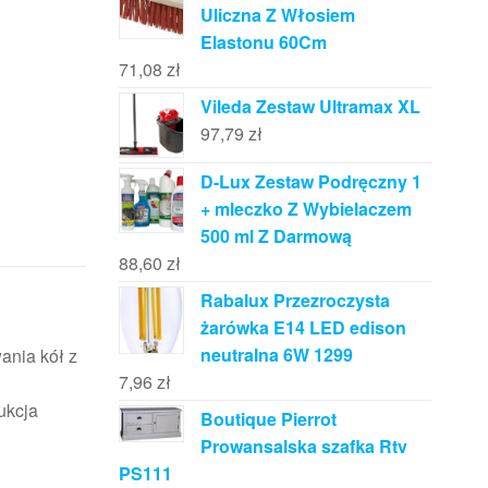
Uliczna Z Włosiem
Elastonu 60Cm
71,08
zł
Vileda Zestaw Ultramax XL
97,79
zł
D-Lux Zestaw Podręczny 1
+ mleczko Z Wybielaczem
500 ml Z Darmową
88,60
zł
Rabalux Przezroczysta
żarówka E14 LED edison
neutralna 6W 1299
ania kół z
7,96
zł
ukcja
Boutique Pierrot
Prowansalska szafka Rtv
PS111