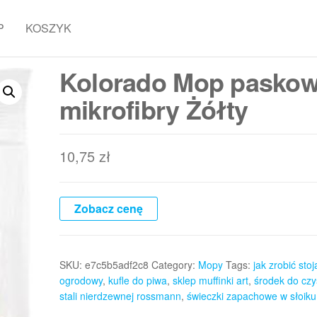
P
KOSZYK
Kolorado Mop paskow
mikrofibry Żółty
10,75
zł
Zobacz cenę
SKU:
e7c5b5adf2c8
Category:
Mopy
Tags:
jak zrobić sto
ogrodowy
,
kufle do piwa
,
sklep muffinki art
,
środek do czy
stali nierdzewnej rossmann
,
świeczki zapachowe w słoiku