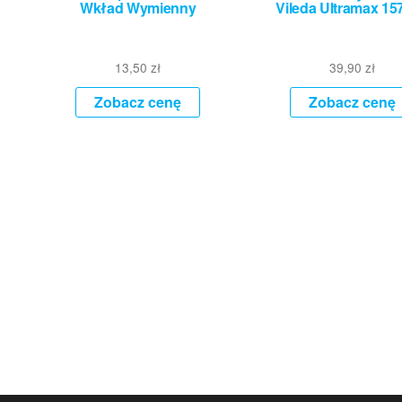
Wkład Wymienny
Vileda Ultramax 15
13,50
zł
39,90
zł
Zobacz cenę
Zobacz cenę