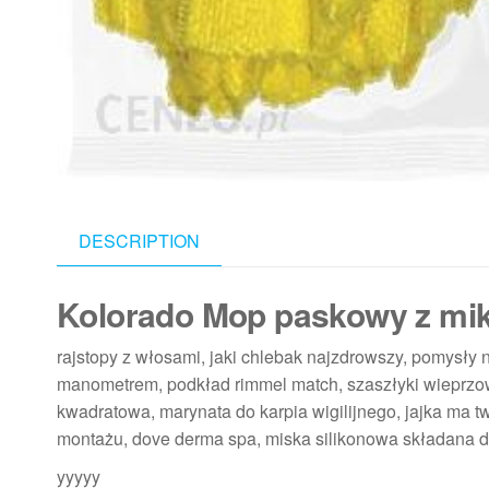
DESCRIPTION
Kolorado Mop paskowy z mik
rajstopy z włosami, jaki chlebak najzdrowszy, pomysły 
manometrem, podkład rimmel match, szaszłyki wieprzo
kwadratowa, marynata do karpia wigilijnego, jajka ma tw
montażu, dove derma spa, miska silikonowa składana du
yyyyy