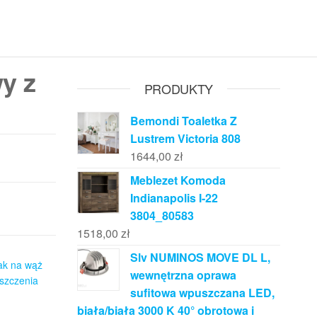
y z
PRODUKTY
Bemondi Toaletka Z
Lustrem Victoria 808
1644,00
zł
Meblezet Komoda
Indianapolis I-22
3804_80583
1518,00
zł
Slv NUMINOS MOVE DL L,
jak na wąż
wewnętrzna oprawa
szczenia
sufitowa wpuszczana LED,
biała/biała 3000 K 40° obrotowa i