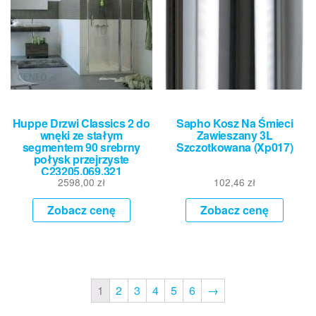
Huppe Drzwi Classics 2 do
Sapho Kosz Na Śmieci
wnęki ze stałym
Zawieszany 3L
segmentem 90 srebrny
Szczotkowana (Xp017)
połysk przejrzyste
C23205.069.321
2598,00
zł
102,46
zł
Zobacz cenę
Zobacz cenę
1
2
3
4
5
6
→