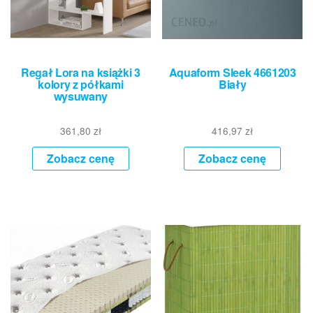
Regał Lora na książki 3
Aquaform Sleek 4661203
kolory z półkami
Biały
wysuwany
361,80
zł
416,97
zł
Zobacz cenę
Zobacz cenę