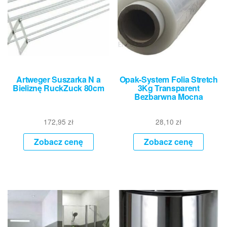
Artweger Suszarka N a
Opak-System Folia Stretch
Bieliznę RuckZuck 80cm
3Kg Transparent
Bezbarwna Mocna
172,95
zł
28,10
zł
Zobacz cenę
Zobacz cenę