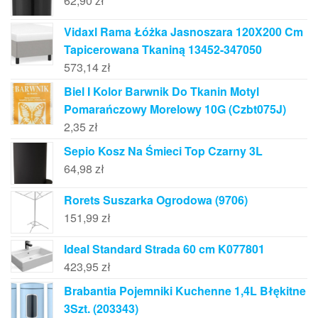
62,90
zł
Vidaxl Rama Łóżka Jasnoszara 120X200 Cm
Tapicerowana Tkaniną 13452-347050
573,14
zł
Biel I Kolor Barwnik Do Tkanin Motyl
Pomarańczowy Morelowy 10G (Czbt075J)
2,35
zł
Sepio Kosz Na Śmieci Top Czarny 3L
64,98
zł
Rorets Suszarka Ogrodowa (9706)
151,99
zł
Ideal Standard Strada 60 cm K077801
423,95
zł
Brabantia Pojemniki Kuchenne 1,4L Błękitne
3Szt. (203343)