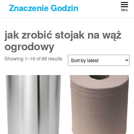
Przejdź
Znaczenie Godzin
do
Menu
treści
jak zrobić stojak na wąż
ogrodowy
Showing 1–16 of 88 results