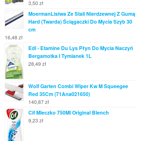
3,50
zł
MoermanListwa Ze Stali Nierdzewnej Z Gumą
Hard (Twarda) Ściągaczki Do Mycia Szyb 30
cm
16,48
zł
Edl - Etamine Du Lys Płyn Do Mycia Naczyń
Bergamotka I Tymianek 1L
28,49
zł
Wolf Garten Combi Wiper Kw M Squeegee
Red 35Cm (71Ana021650)
140,87
zł
Cif Mleczko 750Ml Original Blench
9,23
zł