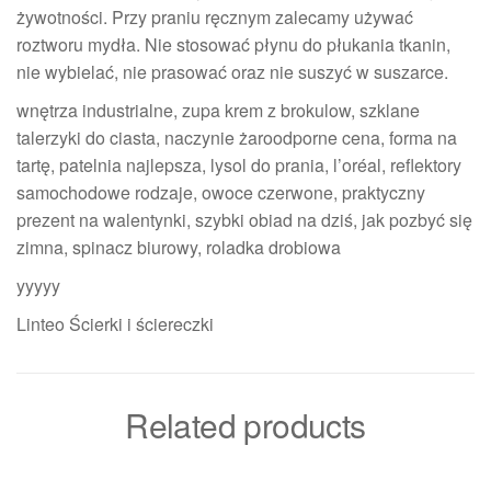
żywotności. Przy praniu ręcznym zalecamy używać
roztworu mydła. Nie stosować płynu do płukania tkanin,
nie wybielać, nie prasować oraz nie suszyć w suszarce.
wnętrza industrialne, zupa krem z brokulow, szklane
talerzyki do ciasta, naczynie żaroodporne cena, forma na
tartę, patelnia najlepsza, lysol do prania, l’oréal, reflektory
samochodowe rodzaje, owoce czerwone, praktyczny
prezent na walentynki, szybki obiad na dziś, jak pozbyć się
zimna, spinacz biurowy, roladka drobiowa
yyyyy
Linteo Ścierki i ściereczki
Related products