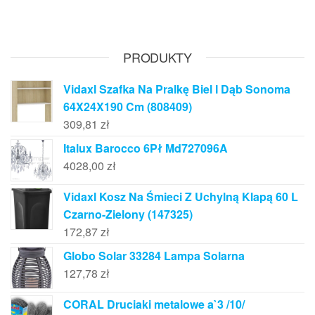
PRODUKTY
Vidaxl Szafka Na Pralkę Biel I Dąb Sonoma
64X24X190 Cm (808409)
309,81
zł
Italux Barocco 6Pł Md727096A
4028,00
zł
Vidaxl Kosz Na Śmieci Z Uchylną Klapą 60 L
Czarno-Zielony (147325)
172,87
zł
Globo Solar 33284 Lampa Solarna
127,78
zł
CORAL Druciaki metalowe a`3 /10/