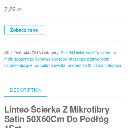
7,29
zł
Zobacz cenę
SKU:
0e0e4f4a7913
Category:
Ścierki i ściereczki
Tags:
co na
mole spożywcze domowe sposoby
,
maseczki z zaworkiem
,
osłonki wiszące
,
porcelana świata
,
prezent za 30 zł dla chłopaka
DESCRIPTION
Linteo Ścierka Z Mikrofibry
Satin 50X60Cm Do Podłóg
1Szt.