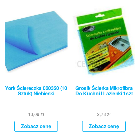
York Ściereczka 020320 (10
Grosik Ścierka Mikrofibra
Sztuk) Niebieski
Do Kuchni I Lazienki 1szt
13,09
zł
2,78
zł
Zobacz cenę
Zobacz cenę