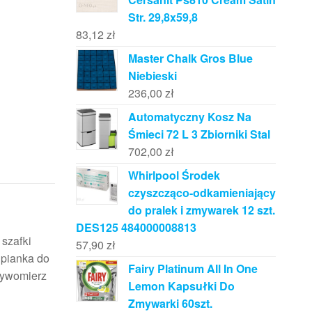
Str. 29,8x59,8
83,12
zł
Master Chalk Gros Blue
Niebieski
236,00
zł
Automatyczny Kosz Na
Śmieci 72 L 3 Zbiorniki Stal
702,00
zł
Whirlpool Środek
czyszcząco-odkamieniający
do pralek i zmywarek 12 szt.
DES125 484000008813
 szafki
57,90
zł
, pianka do
Fairy Platinum All In One
pływomierz
Lemon Kapsułki Do
Zmywarki 60szt.