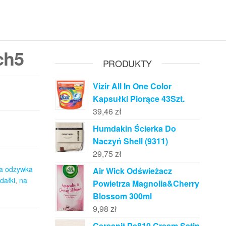
ch5
PRODUKTY
Vizir All In One Color
Kapsułki Piorące 43Szt.
39,46
zł
Humdakin Ścierka Do
Naczyń Shell (9311)
29,75
zł
a odzywka
Air Wick Odświeżacz
dałki
,
na
Powietrza Magnolia&Cherry
Blossom 300ml
9,98
zł
Cersanit Ps810 Cream Satin