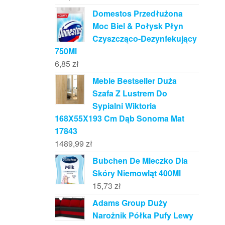
Domestos Przedłużona
Moc Biel & Połysk Płyn
Czyszcząco-Dezynfekujący
750Ml
6,85
zł
Meble Bestseller Duża
Szafa Z Lustrem Do
Sypialni Wiktoria
168X55X193 Cm Dąb Sonoma Mat
17843
1489,99
zł
Bubchen De Mleczko Dla
Skóry Niemowląt 400Ml
15,73
zł
Adams Group Duży
Narożnik Półka Pufy Lewy