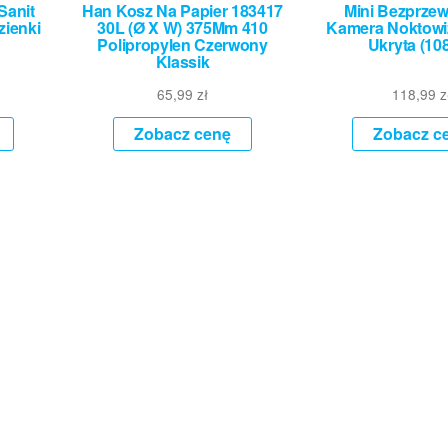
Sanit
Han Kosz Na Papier 183417
Mini Bezprze
zienki
30L (Ø X W) 375Mm 410
Kamera Noktowiz
Polipropylen Czerwony
Ukryta (10
Klassik
65,99
zł
118,99
z
Zobacz cenę
Zobacz c