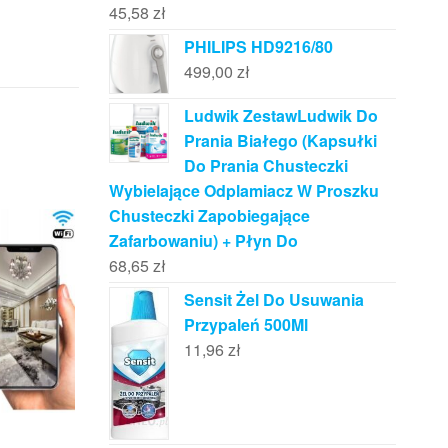
45,58
zł
PHILIPS HD9216/80
499,00
zł
Ludwik ZestawLudwik Do
Prania Białego (Kapsułki
Do Prania Chusteczki
Wybielające Odplamiacz W Proszku
Chusteczki Zapobiegające
Zafarbowaniu) + Płyn Do
68,65
zł
Sensit Żel Do Usuwania
Przypaleń 500Ml
11,96
zł