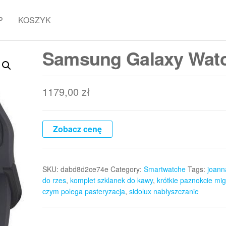
P
KOSZYK
Samsung Galaxy Wat
1179,00
zł
Zobacz cenę
SKU:
dabd8d2ce74e
Category:
Smartwatche
Tags:
joann
do rzes
,
komplet szklanek do kawy
,
krótkie paznokcie mig
czym polega pasteryzacja
,
sidolux nabłyszczanie