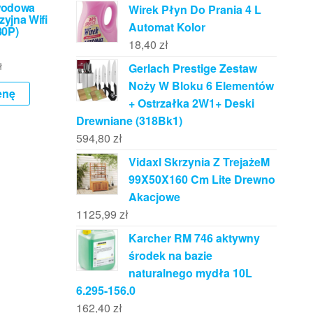
wodowa
Wirek Płyn Do Prania 4 L
yjna Wifi
Automat Kolor
80P)
18,40
zł
ł
Gerlach Prestige Zestaw
Noży W Bloku 6 Elementów
enę
+ Ostrzałka 2W1+ Deski
Drewniane (318Bk1)
594,80
zł
Vidaxl Skrzynia Z TrejażeM
99X50X160 Cm Lite Drewno
Akacjowe
1125,99
zł
Karcher RM 746 aktywny
środek na bazie
naturalnego mydła 10L
6.295-156.0
162,40
zł