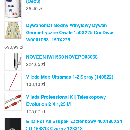
(Oe23)
35,40
zł
Dywanomat Modny Winylowy Dywan
Geometryczne Owale 150X225 Cm Dww-
W0001058_150X225
693,99
zł
NOVEEN IWH560 NOVEPO03068
224,65
zł
Vileda Mop Ultramax 1-2 Spray (140622)
138,13
zł
Vileda Professional Kij Teleskopowy
Evolution 2 X 1,25 M
175,57
zł
Elita For All Słupek Łazienkowy 40X180X34
2D 168313 Czarny 123318