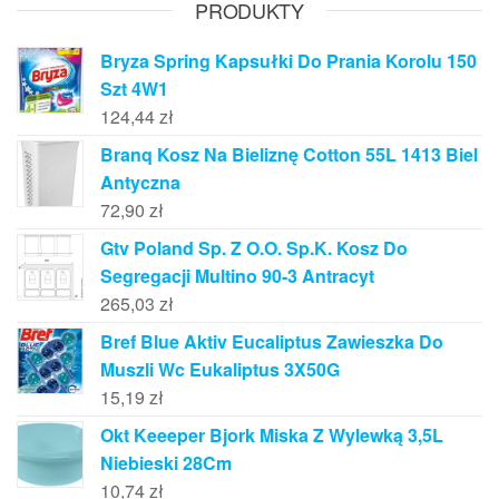
PRODUKTY
Bryza Spring Kapsułki Do Prania Korolu 150
Szt 4W1
124,44
zł
Branq Kosz Na Bieliznę Cotton 55L 1413 Biel
Antyczna
72,90
zł
Gtv Poland Sp. Z O.O. Sp.K. Kosz Do
Segregacji Multino 90-3 Antracyt
265,03
zł
Bref Blue Aktiv Eucaliptus Zawieszka Do
Muszli Wc Eukaliptus 3X50G
15,19
zł
Okt Keeeper Bjork Miska Z Wylewką 3,5L
Niebieski 28Cm
10,74
zł