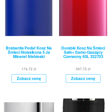
Brabantia Pedał Kosz Na
Durable Kosz Na Śmieci
Śmieci Nowaikona 5 Ja
Safe+ Samo-Gaszący
Minerał Niebieski
Czerwony 60L 332703
174,72
zł
347,73
zł
Zobacz cenę
Zobacz cenę