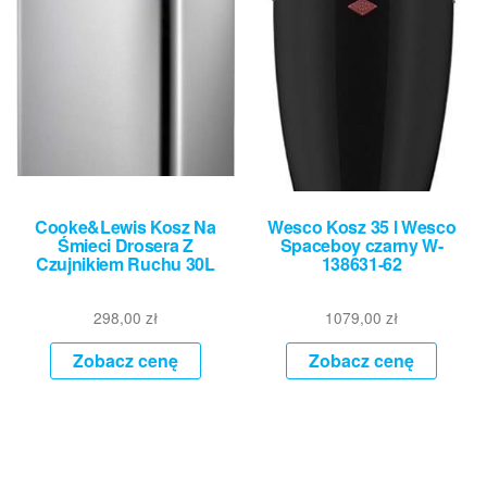
Cooke&Lewis Kosz Na
Wesco Kosz 35 l Wesco
Śmieci Drosera Z
Spaceboy czarny W-
Czujnikiem Ruchu 30L
138631-62
298,00
zł
1079,00
zł
Zobacz cenę
Zobacz cenę