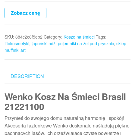
Zobacz cenę
SKU:
684c2c6f5eb2
Category:
Kosze na śmieci
Tags:
fitokosmetyki
,
japoński nóż
,
pojemniki na żel pod prysznic
,
sklep
muffinki art
DESCRIPTION
Wenko Kosz Na Śmieci Brasil
21221100
Przynieś do swojego domu naturalną harmonię i spokój!
Akcesoria łazienkowe Wenko doskonale naśladują piękno
pachnących lasów, ich orzeźwiające czyste powietrze i