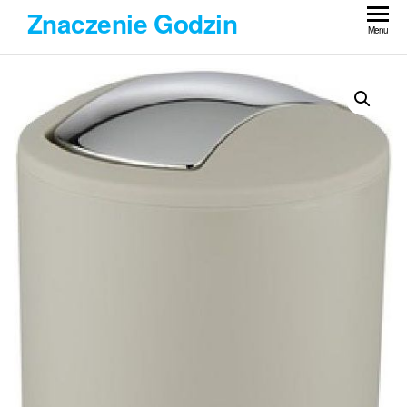
Przejdź
Znaczenie Godzin
do
Menu
treści