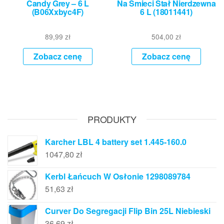
Candy Grey – 6 L
Na Śmieci Stał Nierdzewna
(B06Xxbyc4F)
6 L (18011441)
89,99
zł
504,00
zł
Zobacz cenę
Zobacz cenę
PRODUKTY
Karcher LBL 4 battery set 1.445-160.0
1047,80
zł
Kerbl Łańcuch W Osłonie 1298089784
51,63
zł
Curver Do Segregacji Flip Bin 25L Niebieski
36,69
zł