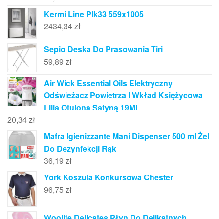
Kermi Line Plk33 559x1005
2434,34
zł
Sepio Deska Do Prasowania Tiri
59,89
zł
Air Wick Essential Oils Elektryczny
Odświeżacz Powietrza I Wkład Księżycowa
Lilia Otulona Satyną 19Ml
20,34
zł
Mafra Igienizzante Mani Dispenser 500 ml Żel
Do Dezynfekcji Rąk
36,19
zł
York Koszula Konkursowa Chester
96,75
zł
Woolite Delicates Płyn Do Delikatnych