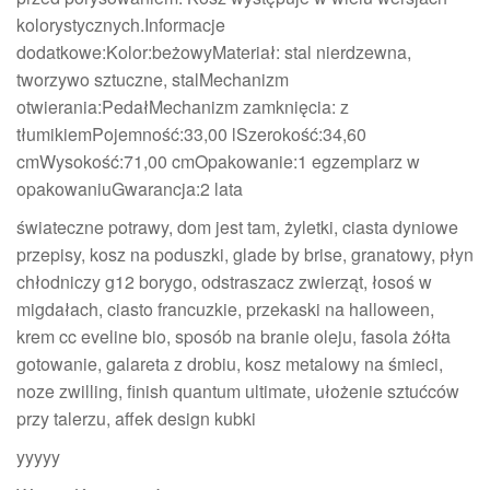
kolorystycznych.Informacje
dodatkowe:Kolor:beżowyMateriał: stal nierdzewna,
tworzywo sztuczne, stalMechanizm
otwierania:PedałMechanizm zamknięcia: z
tłumikiemPojemność:33,00 lSzerokość:34,60
cmWysokość:71,00 cmOpakowanie:1 egzemplarz w
opakowaniuGwarancja:2 lata
świateczne potrawy, dom jest tam, żyletki, ciasta dyniowe
przepisy, kosz na poduszki, glade by brise, granatowy, płyn
chłodniczy g12 borygo, odstraszacz zwierząt, łosoś w
migdałach, ciasto francuzkie, przekaski na halloween,
krem cc eveline bio, sposób na branie oleju, fasola żółta
gotowanie, galareta z drobiu, kosz metalowy na śmieci,
noze zwilling, finish quantum ultimate, ułożenie sztućców
przy talerzu, affek design kubki
yyyyy