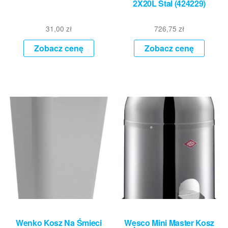
2X20L Stal (424229)
31,00
zł
726,75
zł
Zobacz cenę
Zobacz cenę
Wenko Kosz Na Śmieci
Wesco Mini Master Kosz