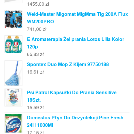
1455,00
zł
Weld-Master Migomat MigMma Tig 200A Flux
WM200PRO
741,00
zł
E Aromaterapia Żel prania Lotos Lilia Kolor
120p
65,83
zł
Spontex Duo Mop Z Kijem 97750188
16,61
zł
Psi Patrol Kapsułki Do Prania Sensitive
18Szt.
15,59
zł
Domestos Płyn Do Dezynfekcji Pine Fresh
24H 1000Ml
17,15
zł