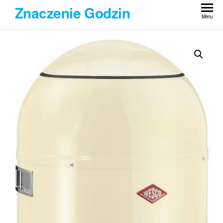
Przejdź
Znaczenie Godzin
do
Menu
treści