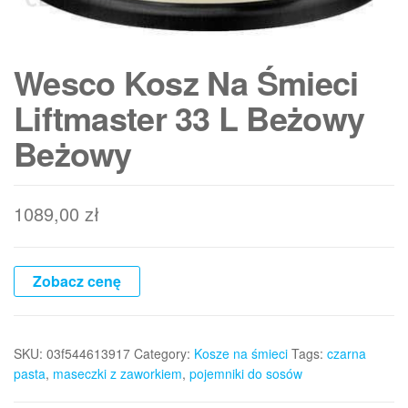
Wesco Kosz Na Śmieci
Liftmaster 33 L Beżowy
Beżowy
1089,00
zł
Zobacz cenę
SKU:
03f544613917
Category:
Kosze na śmieci
Tags:
czarna
pasta
,
maseczki z zaworkiem
,
pojemniki do sosów