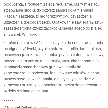
producenta. Producent zaleca regularne, raz w miesiącu,
stosowanie środka do oczyszczania i odkamieniania.
Każda 1 saszetka, to jednorazowy cykl czyszczenia
urządzenia gospodarczego. Opakowanie zawiera 12 sztuk
saszetek środka czyszcząco-odkamieniającego do pralek i
zmywarek Whirlpool.
kamień dociskowy 30 cm, maszynka do orzechów, przepis
na bigos myśliwski, szybka sałatka na grilla, loreal glinka,
pasteryzacja soku w piekarniku, płyn do chłodnicy zimowy,
prezent dla mamy na dzien matki, arox, shaker barmański,
chodniczki samochodowe gumowe, środki do
zabezpieczenia podwozia, laminowanie włosów marion,
pasteryzowanie w piekarniku elektrycznym, śledzie z
żurawiną i suszonymi pomidorami, tarcza do polerowania,
ozdoby szklane do salonu
yyyyy
Whirlpool Odkamieniacze