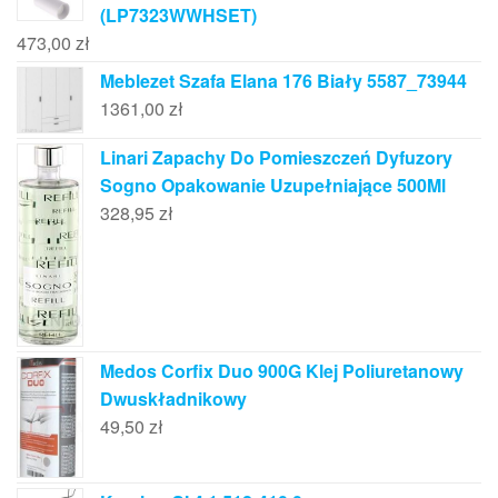
(LP7323WWHSET)
473,00
zł
Meblezet Szafa Elana 176 Biały 5587_73944
1361,00
zł
Linari Zapachy Do Pomieszczeń Dyfuzory
Sogno Opakowanie Uzupełniające 500Ml
328,95
zł
Medos Corfix Duo 900G Klej Poliuretanowy
Dwuskładnikowy
49,50
zł