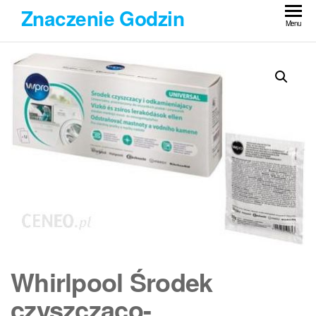
Przejdź
Znaczenie Godzin
do
Menu
treści
Whirlpool Środek
czyszcząco-