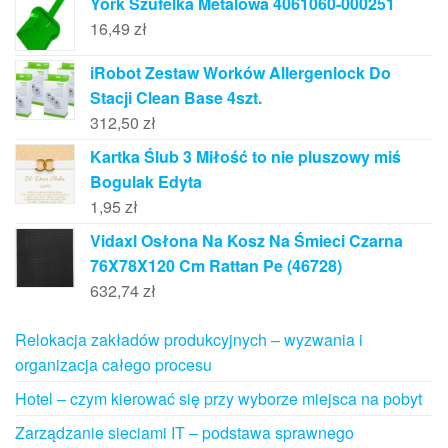
York Szufelka Metalowa 4061060-000251
16,49
zł
iRobot Zestaw Worków Allergenlock Do
Stacji Clean Base 4szt.
312,50
zł
Kartka Ślub 3 Miłość to nie pluszowy miś
Bogulak Edyta
1,95
zł
Vidaxl Osłona Na Kosz Na Śmieci Czarna
76X78X120 Cm Rattan Pe (46728)
632,74
zł
Relokacja zakładów produkcyjnych – wyzwania i
organizacja całego procesu
Hotel – czym kierować się przy wyborze miejsca na pobyt
Zarządzanie sieciami IT – podstawa sprawnego