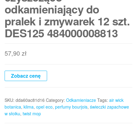
odkamieniający do
pralek i zmywarek 12 szt.
DES125 484000008813
57,90
zł
Zobacz cenę
SKU:
dda60ac81d16
Category:
Odkamieniacze
Tags:
air wick
botanica
,
klima
,
opel eco
,
perfumy bourjois
,
świeczki zapachowe
w słoiku
,
twist mop