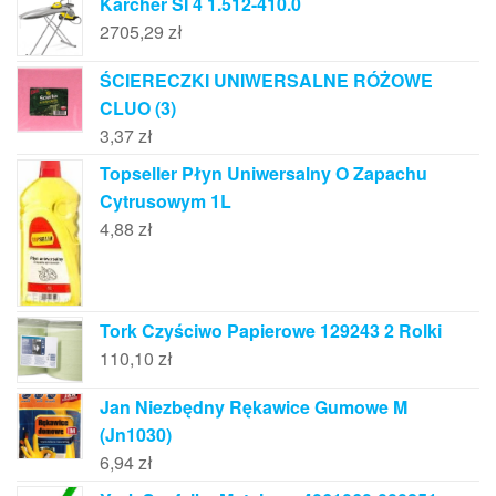
Karcher SI 4 1.512-410.0
2705,29
zł
ŚCIERECZKI UNIWERSALNE RÓŻOWE
CLUO (3)
3,37
zł
Topseller Płyn Uniwersalny O Zapachu
Cytrusowym 1L
4,88
zł
Tork Czyściwo Papierowe 129243 2 Rolki
110,10
zł
Jan Niezbędny Rękawice Gumowe M
(Jn1030)
6,94
zł